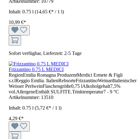
Artikelnummer:
10779
Inhalt:
0.75 l
(14,65 €* / 1 l)
10,99 €*
Sofort verfügbar, Lieferzeit: 2-5 Tage
Frizzantino 0.75 L MEDICI
RegionEmilia Romagna ProduzentMerdici Ermete & Figli
s.r.lReggio Emilia. ItalienRebsorteFrizzantinoWeinartItalienischer
Weisser PerlweinFlaschengröße0,75 lAlkoholgehalt7,5%
vol.AllergeneEnthält SULFITE.Trinktemperatur7 - 9 °C
Artikelnummer:
13510
Inhalt:
0.75 l
(5,72 €* / 1 l)
4,29 €*