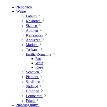
Neuheiten
Weine
Latium
Kalabrien
Sizilien
Apulien
Kampanien
Abruzzen
Marken
Toskana
Emilia Romagna
Rot
Weiß
Rosè
Venetien
Piemont
Sardinien
Südtirol
Umbrien
Lombardei
Friaul
Nahrungsmittel