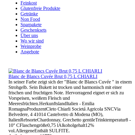
Feinkost
Glutenfreie Produkte
Getränke
Non Food
Sparpakete
Geschenksets
Über uns
Wo wir sind
Weinprobe
Angebote
Blanc de Blancs Cuvée Brut 0,75 L CHIARLI
In seiner Farbe zeigt sich der "Blanc de Blancs Cuvée " in einem
Strohgelb. Sein Bukett ist trocken und harmonisch mit einer
frischen und fruchtigen Note. Hervorragend eignet er sich zu
Vorspeisen, weißem Fleisch und
Meeresfrüchten.HerkunftslandItalien - Emilia
RomagnaProduzentCleto Chiarli Societá Agricola SNCVia
Belvedere, 4 41014 Castelvetro di Modena (MO),
ItalienRebsorteChardonnay, Grechetto gentileTrinktemperatur8 -
10° CFlaschengröße0,75 lAlkoholgehalt12%
vol.AllergeneEnthält SULFITE.