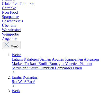
Glutenfreie Produkte
Getränke
Non Food
Sparpakete
Geschenksets
Über uns
Wo wir sind
Weinprobe
Angebote
Menü
Weine
Latium
Kalabrien
Sizilien
Apulien
Kampanien
Abruzzen
Marken
Toskana
Emilia Romagna
Venetien
Piemont
Sardinien
Südtirol
Umbrien
Lombardei
Friaul
Emilia Romagna
Rot
Weiß
Rosè
Weiß