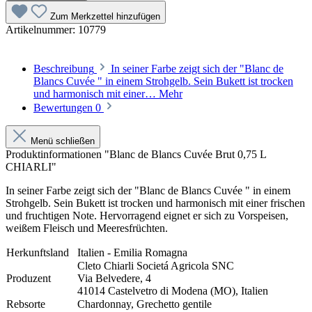
Zum Merkzettel hinzufügen
Artikelnummer:
10779
Beschreibung
In seiner Farbe zeigt sich der "Blanc de
Blancs Cuvée " in einem Strohgelb. Sein Bukett ist trocken
und harmonisch mit einer…
Mehr
Bewertungen
0
Menü schließen
Produktinformationen "Blanc de Blancs Cuvée Brut 0,75 L
CHIARLI"
In seiner Farbe zeigt sich der "Blanc de Blancs Cuvée " in einem
Strohgelb. Sein Bukett ist trocken und harmonisch mit einer frischen
und fruchtigen Note. Hervorragend eignet er sich zu
Vorspeisen,
weißem Fleisch
und
Meeresfrüchten.
Herkunftsland
Italien - Emilia Romagna
Cleto Chiarli Societá Agricola SNC
Produzent
Via Belvedere, 4
41014 Castelvetro di Modena (MO), Italien
Rebsorte
Chardonnay, Grechetto gentile