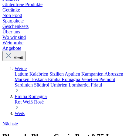
Glutenfreie Produkte
Getränke
Non Food
Sparpakete
Geschenksets
Über uns
Wo wir sind
Weinprobe
Angebote
Menü
Weine
Latium
Kalabrien
Sizilien
Apulien
Kampanien
Abruzzen
Marken
Toskana
Emilia Romagna
Venetien
Piemont
Sardinien
Südtirol
Umbrien
Lombardei
Friaul
Emilia Romagna
Rot
Weiß
Rosè
Weiß
Nächste