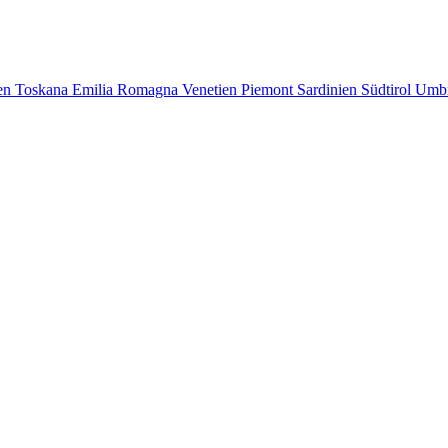
en
Toskana
Emilia Romagna
Venetien
Piemont
Sardinien
Südtirol
Umb