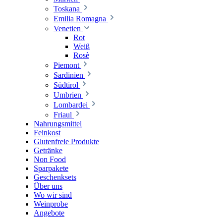
Toskana
Emilia Romagna
Venetien
Rot
Weiß
Rosè
Piemont
Sardinien
Südtirol
Umbrien
Lombardei
Friaul
Nahrungsmittel
Feinkost
Glutenfreie Produkte
Getränke
Non Food
Sparpakete
Geschenksets
Über uns
Wo wir sind
Weinprobe
Angebote