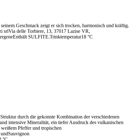
In seinem Geschmack zeigt er sich trocken, harmonisch und kräftig.
i srlVia delle Torbiere, 13, 37017 Lazise VR,
lergeneEnthält SULFITE.Trinktemperatur18 °C
nd Struktur durch die gekonnte Kombination der verschiedenen
d intensive Mineralität, ein tiefer Ausdruck des vulkanischen
 weißem Pfeffer und tropischen
c undSauvignon
2 °C