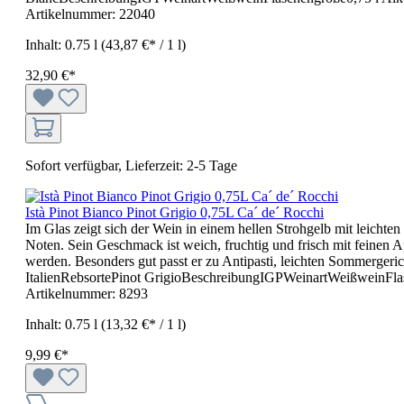
Artikelnummer:
22040
Inhalt:
0.75 l
(43,87 €* / 1 l)
32,90 €*
Sofort verfügbar, Lieferzeit: 2-5 Tage
Istà Pinot Bianco Pinot Grigio 0,75L Ca´ de´ Rocchi
Im Glas zeigt sich der Wein in einem hellen Strohgelb mit leichten
Noten. Sein Geschmack ist weich, fruchtig und frisch mit feinen
werden. Besonders gut passt er zu Antipasti, leichten Sommerger
ItalienRebsortePinot GrigioBeschreibungIGPWeinartWeißweinFla
Artikelnummer:
8293
Inhalt:
0.75 l
(13,32 €* / 1 l)
9,99 €*