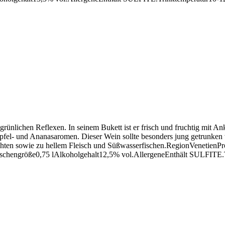
 grünlichen Reflexen. In seinem Bukett ist er frisch und fruchtig mit 
 Apfel- und Ananasaromen. Dieser Wein sollte besonders jung getrunken
ichten sowie zu hellem Fleisch und Süßwasserfischen.RegionVenetienPro
schengröße0,75 lAlkoholgehalt12,5% vol.AllergeneEnthält SULFITE.T