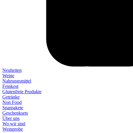
Neuheiten
Weine
Nahrungsmittel
Feinkost
Glutenfreie Produkte
Getränke
Non Food
Sparpakete
Geschenksets
Über uns
Wo wir sind
Weinprobe