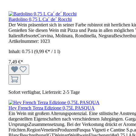
Bardolino 0,75 L Ca´ de´ Rocchi
Der Wein präsentiert sich in seiner Farbe rubinrot mit herrlichen 
Genießen Sie diesen Wein mit Pizza und Pasta in allen möglichen 
ItalienRebsorteCorvina, Molinara, Rondinella, NegraraBeschre
Artikelnummer:
1023
Inhalt:
0.75 l
(9,99 €* / 1 l)
7,49 €*
Sofort verfügbar, Lieferzeit: 2-5 Tage
Hey French Terza Edizione 0,75L PASQUA
Ein Wein mit großem Alterungspotenzial. Eine stilistische Anstren
dargestellten Eigenschaften nach verschiedenen Jahrgängen. Garga
UrsprungsZusammensetzung. Bei der Verkostung drückt er Aromen 
Früchten.RegionVenetienProduzentPasqua Vigneti e Cantine S.p.
BlancBeschreibungIGTWeinartWeißweinFlaschengröße0,75 l Alko