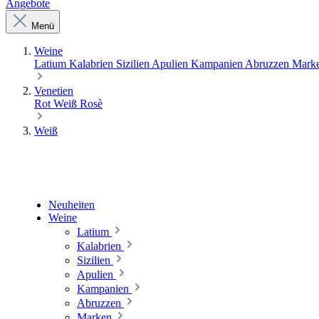
Angebote
Menü
Weine
Latium
Kalabrien
Sizilien
Apulien
Kampanien
Abruzzen
Mark
Venetien
Rot
Weiß
Rosè
Weiß
Neuheiten
Weine
Latium
Kalabrien
Sizilien
Apulien
Kampanien
Abruzzen
Marken