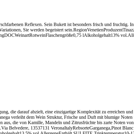
kirschfarbenen Reflexen. Sein Bukett ist besonders frisch und fruchtig. 
Variationen, Sie werden begeistert sein.RegionVenetienProduzentTinazz
ibungDOCWeinartRotweinFlaschengröße0,75 lAlkoholgehalt13% vol.Al
gung, die darauf abzielt, eine einzigartige Komplexität zu erreichen u
nega verleiht dem Wein Struktur, Frische und Duft mit blumige Noten un
aus, die von Kamille, Mandeln und Zitrusfrüchte bis zarte Noten von
a.Via Belvedere, 13537131 VeronaItalyRebsorteGarganega,Pinot Blan
holgehalt13,5% vol.AllergeneEnthält SULFITE.Trinktemperatur10-1