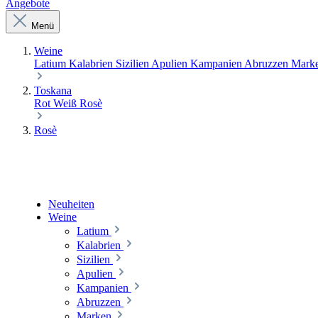
Angebote
Menü
Weine
Latium
Kalabrien
Sizilien
Apulien
Kampanien
Abruzzen
Mark
Toskana
Rot
Weiß
Rosè
Rosè
Neuheiten
Weine
Latium
Kalabrien
Sizilien
Apulien
Kampanien
Abruzzen
Marken