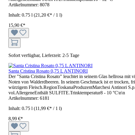
Artikelnummer:
8078
Inhalt:
0.75 l
(21,20 €* / 1 l)
15,90 €*
Sofort verfügbar, Lieferzeit: 2-5 Tage
Santa Cristina Rosato 0,75 L ANTINORI
Der "Santa Cristina Rosato" leuchtet in seinem Glas hellrosa mi
Noten von Walderdbeeren. In seinem Geschmack ist er trocken, fris
würzigem Fleisch.RegionToskanaProduzentMarchesi Antinori S.p
vol.AllergeneEnthält SULFITE.Trinktemperatur8 - 10 °C\n\n
Artikelnummer:
6181
Inhalt:
0.75 l
(11,99 €* / 1 l)
8,99 €*