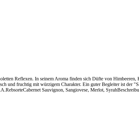
t violetten Reflexen. In seinem Aroma finden sich Düfte von Himbeere
ch und fruchtig mit würzigem Charakter. Ein guter Begleiter ist der "
.A.RebsorteCabernet Sauvignon, Sangiovese, Merlot, SyrahBeschrei