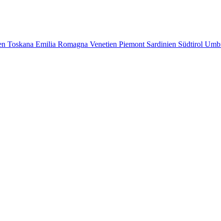
en
Toskana
Emilia Romagna
Venetien
Piemont
Sardinien
Südtirol
Umb