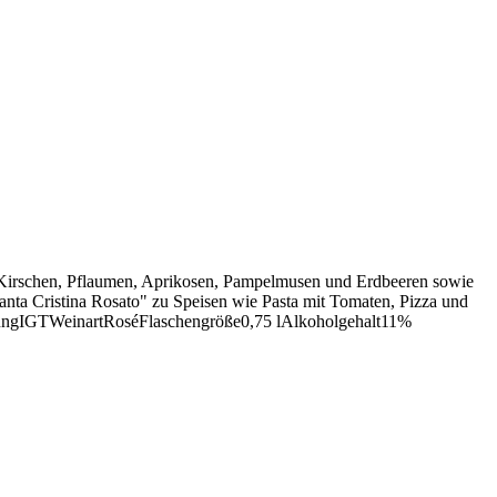
n, Kirschen, Pflaumen, Aprikosen, Pampelmusen und Erdbeeren sowie
Santa Cristina Rosato" zu Speisen wie Pasta mit Tomaten, Pizza und
bungIGTWeinartRoséFlaschengröße0,75 lAlkoholgehalt11%