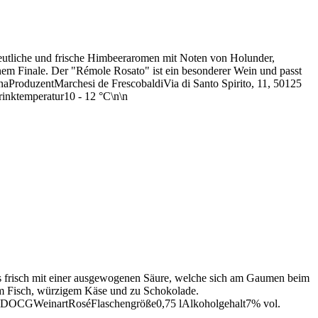
deutliche und frische Himbeeraromen mit Noten von Holunder,
nem Finale. Der "Rémole Rosato" ist ein besonderer Wein und passt
naProduzentMarchesi de FrescobaldiVia di Santo Spirito, 11, 50125
inktemperatur10 - 12 °C\n\n
s frisch mit einer ausgewogenen Säure, welche sich am Gaumen beim
hem Fisch, würzigem Käse und zu Schokolade.
ungDOCGWeinartRoséFlaschengröße0,75 lAlkoholgehalt7% vol.