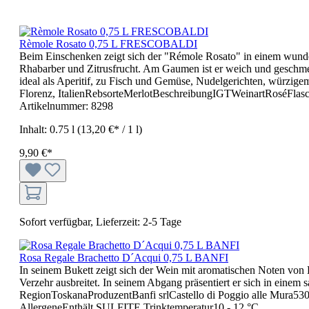
Rèmole Rosato 0,75 L FRESCOBALDI
Beim Einschenken zeigt sich der "Rémole Rosato" in einem wunder
Rhabarber und Zitrusfrucht. Am Gaumen ist er weich und geschmei
ideal als Aperitif, zu Fisch und Gemüse, Nudelgerichten, würzig
Florenz, ItalienRebsorteMerlotBeschreibungIGTWeinartRoséFlasc
Artikelnummer:
8298
Inhalt:
0.75 l
(13,20 €* / 1 l)
9,90 €*
Sofort verfügbar, Lieferzeit: 2-5 Tage
Rosa Regale Brachetto D´Acqui 0,75 L BANFI
In seinem Bukett zeigt sich der Wein mit aromatischen Noten vo
Verzehr ausbreitet. In seinem Abgang präsentiert er sich in eine
RegionToskanaProduzentBanfi srlCastello di Poggio alle Mura5
AllergeneEnthält SULFITE.Trinktemperatur10 - 12 °C