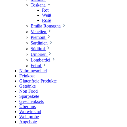
Toskana
Rot
Weiß
Rosè
Emilia Romagna
Venetien
Piemont
Sardinien
Südtirol
Umbrien
Lombardei
Friaul
Nahrungsmittel
Feinkost
Glutenfreie Produkte
Getränke
Non Food
Sparpakete
Geschenksets
Über uns
Wo wir sind
Weinprobe
Angebote