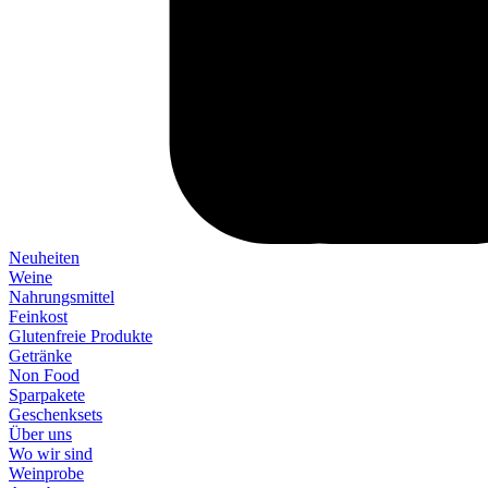
Neuheiten
Weine
Nahrungsmittel
Feinkost
Glutenfreie Produkte
Getränke
Non Food
Sparpakete
Geschenksets
Über uns
Wo wir sind
Weinprobe