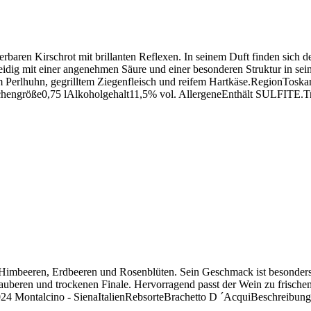
baren Kirschrot mit brillanten Reflexen. In seinem Duft finden sich 
dig mit einer angenehmen Säure und einer besonderen Struktur in sei
em Perlhuhn, gegrilltem Ziegenfleisch und reifem Hartkäse.RegionToska
hengröße0,75 lAlkoholgehalt11,5% vol. AllergeneEnthält SULFITE.Tr
n Himbeeren, Erdbeeren und Rosenblüten. Sein Geschmack ist besonder
m sauberen und trockenen Finale. Hervorragend passt der Wein zu frisc
3024 Montalcino - SienaItalienRebsorteBrachetto D ´AcquiBeschreib