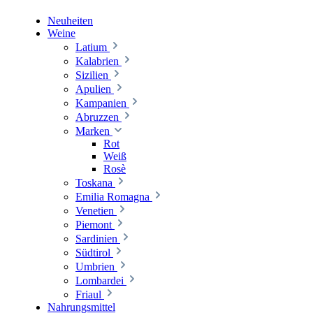
Neuheiten
Weine
Latium
Kalabrien
Sizilien
Apulien
Kampanien
Abruzzen
Marken
Rot
Weiß
Rosè
Toskana
Emilia Romagna
Venetien
Piemont
Sardinien
Südtirol
Umbrien
Lombardei
Friaul
Nahrungsmittel