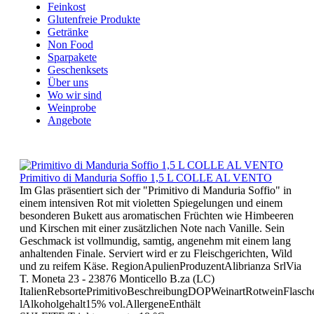
Feinkost
Glutenfreie Produkte
Getränke
Non Food
Sparpakete
Geschenksets
Über uns
Wo wir sind
Weinprobe
Angebote
Primitivo di Manduria Soffio 1,5 L COLLE AL VENTO
Im Glas präsentiert sich der "Primitivo di Manduria Soffio" in
einem intensiven Rot mit violetten Spiegelungen und einem
besonderen Bukett aus aromatischen Früchten wie Himbeeren
und Kirschen mit einer zusätzlichen Note nach Vanille. Sein
Geschmack ist vollmundig, samtig, angenehm mit einem lang
anhaltenden Finale. Serviert wird er zu Fleischgerichten, Wild
und zu reifem Käse. RegionApulienProduzentAlibrianza SrlVia
T. Moneta 23 - 23876 Monticello B.za (LC)
ItalienRebsortePrimitivoBeschreibungDOPWeinartRotweinFlasch
lAlkoholgehalt15% vol.AllergeneEnthält