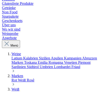
Glutenfreie Produkte
Getränke
Non Food
Sparpakete
Geschenksets
Über uns
Wo wir sind
Weinprobe
Angebote
Menü
Weine
Latium
Kalabrien
Sizilien
Apulien
Kampanien
Abruzzen
Marken
Toskana
Emilia Romagna
Venetien
Piemont
Sardinien
Südtirol
Umbrien
Lombardei
Friaul
Marken
Rot
Weiß
Rosè
Weiß