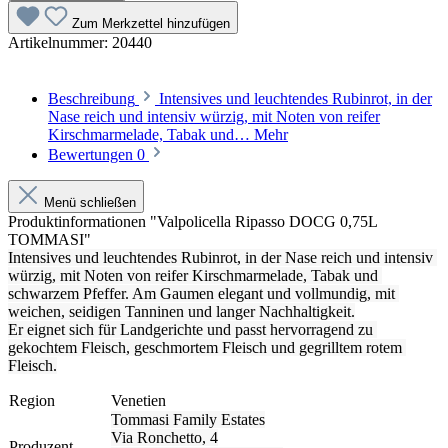
Zum Merkzettel hinzufügen
Artikelnummer:
20440
Beschreibung
Intensives und leuchtendes Rubinrot, in der
Nase reich und intensiv würzig, mit Noten von reifer
Kirschmarmelade, Tabak und…
Mehr
Bewertungen
0
Menü schließen
Produktinformationen "Valpolicella Ripasso DOCG 0,75L
TOMMASI"
Intensives und leuchtendes Rubinrot, in der Nase reich und intensiv 
würzig, mit Noten von reifer Kirschmarmelade, Tabak und 
schwarzem Pfeffer. Am Gaumen elegant und vollmundig, mit 
weichen, seidigen Tanninen und langer Nachhaltigkeit.
Er eignet sich für Landgerichte und passt hervorragend zu 
gekochtem Fleisch, geschmortem Fleisch und gegrilltem rotem 
Fleisch.
Region
Venetien
Tommasi Family Estates
Via Ronchetto, 4
Produzent