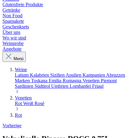
Glutenfreie Produkte
Getränke
Non Food
Sparpakete
Geschenksets
Über uns
Wo wir sind
Weinprobe
Angebote
Menü
Weine
Latium
Kalabrien
Sizilien
Apulien
Kampanien
Abruzzen
Marken
Toskana
Emilia Romagna
Venetien
Piemont
Sardinien
Südtirol
Umbrien
Lombardei
Friaul
Venetien
Rot
Weiß
Rosè
Rot
Vorherige