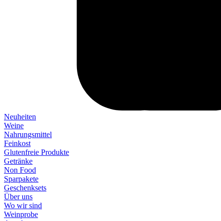
Neuheiten
Weine
Nahrungsmittel
Feinkost
Glutenfreie Produkte
Getränke
Non Food
Sparpakete
Geschenksets
Über uns
Wo wir sind
Weinprobe