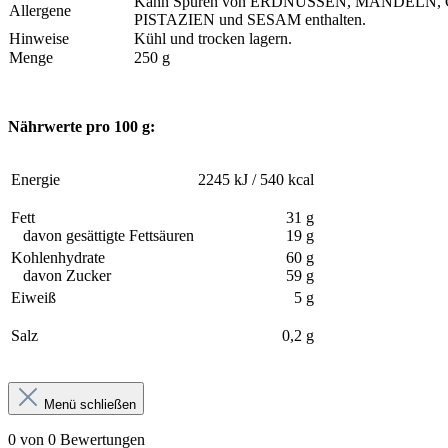
Kann Spuren von ERDNÜSSEN, MANDELN
Allergene
PISTAZIEN und SESAM enthalten.
Hinweise
Kühl und trocken lagern.
Menge
250 g
Nährwerte pro 100 g:
Energie
2245 kJ / 540 kcal
Fett
31 g
davon gesättigte Fettsäuren
19 g
Kohlenhydrate
60 g
davon Zucker
59 g
Eiweiß
5 g
Salz
0,2 g
Menü schließen
0 von 0 Bewertungen