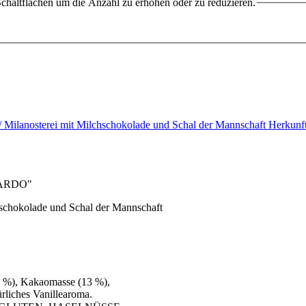
chaltflächen um die Anzahl zu erhöhen oder zu reduzieren.
a / Milanosterei mit Milchschokolade und Schal der Mannschaft Herkun
ONARDO"
chschokolade und Schal der Mannschaft
4 %), Kakaomasse (13 %),
iches Vanillearoma.