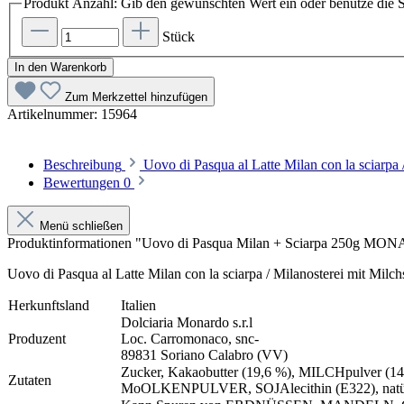
Produkt Anzahl: Gib den gewünschten Wert ein oder benutze die S
Stück
In den Warenkorb
Zum Merkzettel hinzufügen
Artikelnummer:
15964
Beschreibung
Uovo di Pasqua al Latte Milan con la sciarp
Bewertungen
0
Menü schließen
Produktinformationen "Uovo di Pasqua Milan + Sciarpa 250g M
Uovo di Pasqua al Latte Milan con la sciarpa / Milanosterei mit Mil
Herkunftsland
Italien
Dolciaria Monardo s.r.l
Produzent
Loc. Carromonaco, snc-
89831 Soriano Calabro (VV)
Zucker, Kakaobutter (19,6 %), MILCHpulver (1
Zutaten
MoOLKENPULVER, SOJAlecithin (E322), natürl