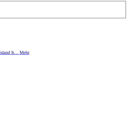
ftsland It…
Mehr