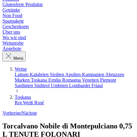
Glutenfreie Produkte
Getränke
Non Food
Sparpakete
Geschenksets
Über uns
Wo wir sind
Weinprobe
Angebote
Menü
Weine
Latium
Kalabrien
Sizilien
Apulien
Kampanien
Abruzzen
Marken
Toskana
Emilia Romagna
Venetien
Piemont
Sardinien
Südtirol
Umbrien
Lombardei
Friaul
Toskana
Rot
Weiß
Rosè
Vorherige
Nächste
Torcalvano Nobile di Montepulciano 0,75
L TENUTE FOLONARI