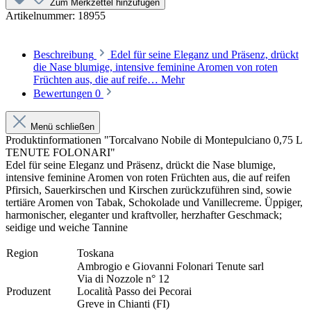
Zum Merkzettel hinzufügen
Artikelnummer:
18955
Beschreibung
Edel für seine Eleganz und Präsenz, drückt
die Nase blumige, intensive feminine Aromen von roten
Früchten aus, die auf reife…
Mehr
Bewertungen
0
Menü schließen
Produktinformationen "Torcalvano Nobile di Montepulciano 0,75 L
TENUTE FOLONARI"
Edel für seine Eleganz und Präsenz, drückt die Nase blumige,
intensive feminine Aromen von roten Früchten aus, die auf reifen
Pfirsich, Sauerkirschen und Kirschen zurückzuführen sind, sowie
tertiäre Aromen von Tabak, Schokolade und Vanillecreme. Üppiger,
harmonischer, eleganter und kraftvoller, herzhafter Geschmack;
seidige und weiche Tannine
Region
Toskana
Ambrogio e Giovanni Folonari Tenute sarl
Via di Nozzole n° 12
Produzent
Località Passo dei Pecorai
Greve in Chianti (FI)