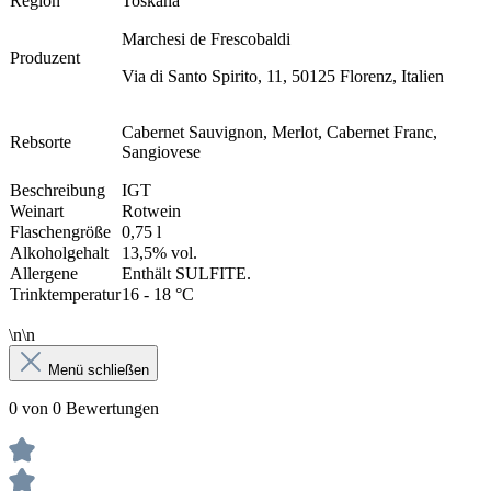
Region
Toskana
Marchesi de Frescobaldi
Produzent
Via di Santo Spirito, 11, 50125 Florenz, Italien
Cabernet Sauvignon, Merlot, Cabernet Franc,
Rebsorte
Sangiovese
Beschreibung
IGT
Weinart
Rotwein
Flaschengröße
0,75 l
Alkoholgehalt
13,5% vol.
Allergene
Enthält SULFITE.
Trinktemperatur
16 - 18 °C
\n\n
Menü schließen
0 von 0 Bewertungen