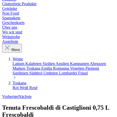
Glutenfreie Produkte
Getränke
Non Food
Sparpakete
Geschenksets
Über uns
Wo wir sind
Weinprobe
Angebote
Menü
Weine
Latium
Kalabrien
Sizilien
Apulien
Kampanien
Abruzzen
Marken
Toskana
Emilia Romagna
Venetien
Piemont
Sardinien
Südtirol
Umbrien
Lombardei
Friaul
Toskana
Rot
Weiß
Rosè
Vorherige
Nächste
Tenuta Frescobaldi di Castiglioni 0,75 L
Frescobaldi