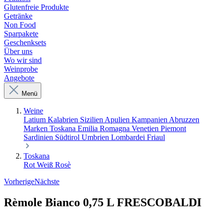
Glutenfreie Produkte
Getränke
Non Food
Sparpakete
Geschenksets
Über uns
Wo wir sind
Weinprobe
Angebote
Menü
Weine
Latium
Kalabrien
Sizilien
Apulien
Kampanien
Abruzzen
Marken
Toskana
Emilia Romagna
Venetien
Piemont
Sardinien
Südtirol
Umbrien
Lombardei
Friaul
Toskana
Rot
Weiß
Rosè
Vorherige
Nächste
Rèmole Bianco 0,75 L FRESCOBALDI