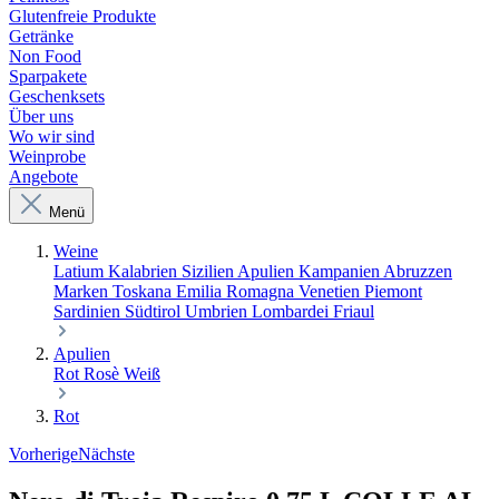
Glutenfreie Produkte
Getränke
Non Food
Sparpakete
Geschenksets
Über uns
Wo wir sind
Weinprobe
Angebote
Menü
Weine
Latium
Kalabrien
Sizilien
Apulien
Kampanien
Abruzzen
Marken
Toskana
Emilia Romagna
Venetien
Piemont
Sardinien
Südtirol
Umbrien
Lombardei
Friaul
Apulien
Rot
Rosè
Weiß
Rot
Vorherige
Nächste