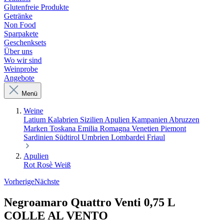
Glutenfreie Produkte
Getränke
Non Food
Sparpakete
Geschenksets
Über uns
Wo wir sind
Weinprobe
Angebote
Menü
Weine
Latium
Kalabrien
Sizilien
Apulien
Kampanien
Abruzzen
Marken
Toskana
Emilia Romagna
Venetien
Piemont
Sardinien
Südtirol
Umbrien
Lombardei
Friaul
Apulien
Rot
Rosè
Weiß
Vorherige
Nächste
Negroamaro Quattro Venti 0,75 L
COLLE AL VENTO