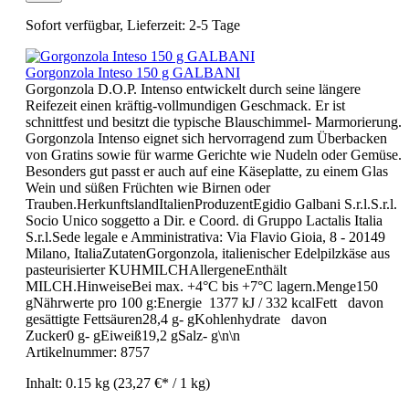
Sofort verfügbar, Lieferzeit: 2-5 Tage
Gorgonzola Inteso 150 g GALBANI
Gorgonzola D.O.P. Intenso entwickelt durch seine längere
Reifezeit einen kräftig-vollmundigen Geschmack. Er ist
schnittfest und besitzt die typische Blauschimmel- Marmorierung.
Gorgonzola Intenso eignet sich hervorragend zum Überbacken
von Gratins sowie für warme Gerichte wie Nudeln oder Gemüse.
Besonders gut passt er auch auf eine Käseplatte, zu einem Glas
Wein und süßen Früchten wie Birnen oder
Trauben.HerkunftslandItalienProduzentEgidio Galbani S.r.l.S.r.l.
Socio Unico soggetto a Dir. e Coord. di Gruppo Lactalis Italia
S.r.l.Sede legale e Amministrativa: Via Flavio Gioia, 8 - 20149
Milano, ItaliaZutatenGorgonzola, italienischer Edelpilzkäse aus
pasteurisierter KUHMILCHAllergeneEnthält
MILCH.HinweiseBei max. +4°C bis +7°C lagern.Menge150
gNährwerte pro 100 g:Energie 1377 kJ / 332 kcalFett davon
gesättigte Fettsäuren28,4 g- gKohlenhydrate davon
Zucker0 g- gEiweiß19,2 gSalz- g\n\n
Artikelnummer:
8757
Inhalt:
0.15 kg
(23,27 €* / 1 kg)