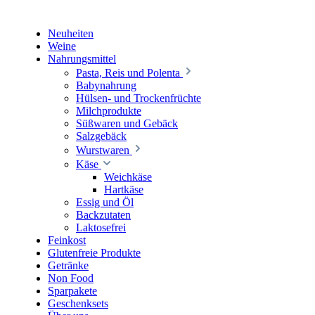
Neuheiten
Weine
Nahrungsmittel
Pasta, Reis und Polenta
Babynahrung
Hülsen- und Trockenfrüchte
Milchprodukte
Süßwaren und Gebäck
Salzgebäck
Wurstwaren
Käse
Weichkäse
Hartkäse
Essig und Öl
Backzutaten
Laktosefrei
Feinkost
Glutenfreie Produkte
Getränke
Non Food
Sparpakete
Geschenksets