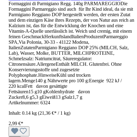
Formaggini di Parmigiano Regg. 140g PARMAREGGIODie
Formaggini Parmareggio sind auch für Ihr Kind ideal, da sie mit
Parmigiano Reggiano DOP hergestellt werden, der ersten Zutat
und dem einzigen Käse ihres Rezepts, der von Natur aus reich an
Kalzium ist, das für die Entwicklung der Knochen und eine
Vitamin-A-Quelle unerlässlich ist. Weich und cremig, mit einem
feinen GeschmackHerkunftslandItalienProduzentParmareggio
SPA,Via Polonia, 30-33 - 41122 Modena,
ItalienZutatenParmigiano Reggiano DOP 25% (MILCH, Salz,
Lab), Wasser, Molke, BUTTER, MILCHPROTEINE,
Schmelzsalz: Natriumcitrat, Säureregulator:
Citronensäure.AllergeneEnthält MILCH. Glutenfrei. Ohne
Konservierungsstoffe und zugesetzte
Polyphosphate.HinweiseKühl und trocken
lagern.Menge140 g Nährwerte pro 100 g:Energie 922 kJ /
220 kcalFett davon gesättigte
Fettsäuren15 g10 gKohlenhydrate davon
Zucker8,6 g5,3 gEiweiß13 gSalz1,7 g
Artikelnummer:
6324
Inhalt:
0.14 kg
(21,36 €* / 1 kg)
2,99 €*