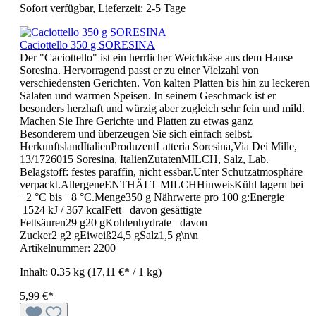
Sofort verfügbar, Lieferzeit: 2-5 Tage
Caciottello 350 g SORESINA
Der "Caciottello" ist ein herrlicher Weichkäse aus dem Hause
Soresina. Hervorragend passt er zu einer Vielzahl von
verschiedensten Gerichten. Von kalten Platten bis hin zu leckeren
Salaten und warmen Speisen. In seinem Geschmack ist er
besonders herzhaft und würzig aber zugleich sehr fein und mild.
Machen Sie Ihre Gerichte und Platten zu etwas ganz
Besonderem und überzeugen Sie sich einfach selbst.
HerkunftslandItalienProduzentLatteria Soresina,Via Dei Mille,
13/1726015 Soresina, ItalienZutatenMILCH, Salz, Lab.
Belagstoff: festes paraffin, nicht essbar.Unter Schutzatmosphäre
verpackt.AllergeneENTHÄLT MILCHHinweisKühl lagern bei
+2 °C bis +8 °C.Menge350 g Nährwerte pro 100 g:Energie
1524 kJ / 367 kcalFett davon gesättigte
Fettsäuren29 g20 gKohlenhydrate davon
Zucker2 g2 gEiweiß24,5 gSalz1,5 g\n\n
Artikelnummer:
2200
Inhalt:
0.35 kg
(17,11 €* / 1 kg)
5,99 €*