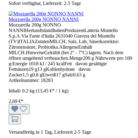
Sofort verfügbar, Lieferzeit: 2-5 Tage
Mozzarella 200g NONNO NANNI
Mozzarella 200g NONNO
NANNIHerkunftslandItalienProduzentLatteria Montello
S.p.A.Via Fante d'Italia 2631040 Giavera del Montello
(TV)ITALIAZutatenMILCH, Salz, Lab, Säuerkorrektor:
Zitronensäure, Probiotika.AllergeneEnthält
MILCH.HinweiseGekühlt (bei 2° - 7°C) lagern. Nach dem
öffnen umgehend verbrauchen.Menge200 g Nährwerte pro 100
g:Energie 1018 kJ / 245 kcalFett davon gesättigte
Fettsäuren19 g13 gKohlenhydrate davon
Zucker1,5 g0,8 gEiweiß17 gSalz0,63 g
Artikelnummer:
18283
Inhalt:
0.2 kg
(13,45 €* / 1 kg)
2,69 €*
Versandfertig in 1 Tag, Lieferzeit 2-5 Tage