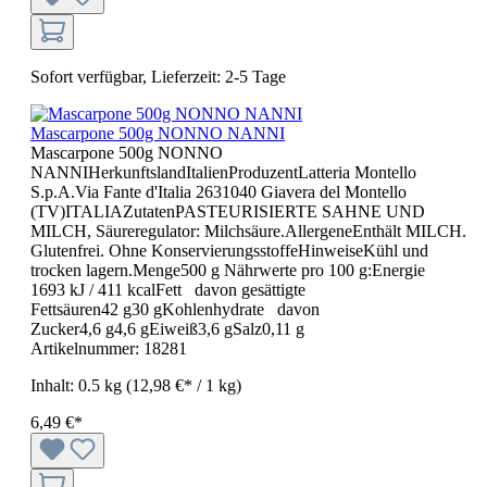
Sofort verfügbar, Lieferzeit: 2-5 Tage
Mascarpone 500g NONNO NANNI
Mascarpone 500g NONNO
NANNIHerkunftslandItalienProduzentLatteria Montello
S.p.A.Via Fante d'Italia 2631040 Giavera del Montello
(TV)ITALIAZutatenPASTEURISIERTE SAHNE UND
MILCH, Säureregulator: Milchsäure.AllergeneEnthält MILCH.
Glutenfrei. Ohne KonservierungsstoffeHinweiseKühl und
trocken lagern.Menge500 g Nährwerte pro 100 g:Energie
1693 kJ / 411 kcalFett davon gesättigte
Fettsäuren42 g30 gKohlenhydrate davon
Zucker4,6 g4,6 gEiweiß3,6 gSalz0,11 g
Artikelnummer:
18281
Inhalt:
0.5 kg
(12,98 €* / 1 kg)
6,49 €*