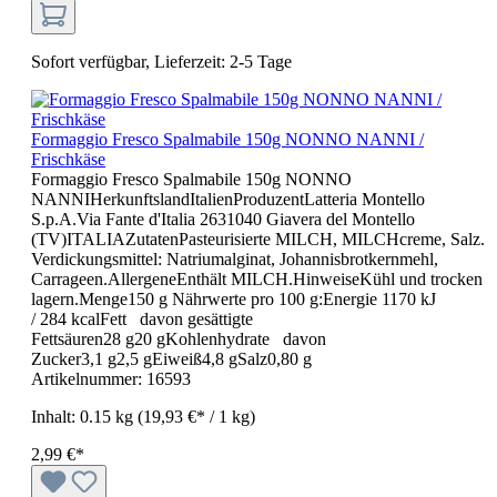
Sofort verfügbar, Lieferzeit: 2-5 Tage
Formaggio Fresco Spalmabile 150g NONNO NANNI /
Frischkäse
Formaggio Fresco Spalmabile 150g NONNO
NANNIHerkunftslandItalienProduzentLatteria Montello
S.p.A.Via Fante d'Italia 2631040 Giavera del Montello
(TV)ITALIAZutatenPasteurisierte MILCH, MILCHcreme, Salz.
Verdickungsmittel: Natriumalginat, Johannisbrotkernmehl,
Carrageen.AllergeneEnthält MILCH.HinweiseKühl und trocken
lagern.Menge150 g Nährwerte pro 100 g:Energie 1170 kJ
/ 284 kcalFett davon gesättigte
Fettsäuren28 g20 gKohlenhydrate davon
Zucker3,1 g2,5 gEiweiß4,8 gSalz0,80 g
Artikelnummer:
16593
Inhalt:
0.15 kg
(19,93 €* / 1 kg)
2,99 €*