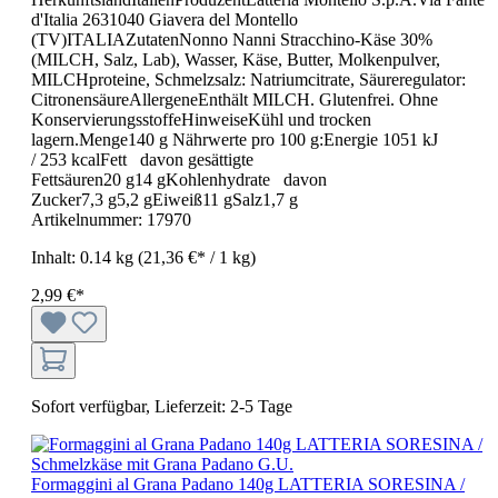
d'Italia 2631040 Giavera del Montello
(TV)ITALIAZutatenNonno Nanni Stracchino-Käse 30%
(MILCH, Salz, Lab), Wasser, Käse, Butter, Molkenpulver,
MILCHproteine, Schmelzsalz: Natriumcitrate, Säureregulator:
CitronensäureAllergeneEnthält MILCH. Glutenfrei. Ohne
KonservierungsstoffeHinweiseKühl und trocken
lagern.Menge140 g Nährwerte pro 100 g:Energie 1051 kJ
/ 253 kcalFett davon gesättigte
Fettsäuren20 g14 gKohlenhydrate davon
Zucker7,3 g5,2 gEiweiß11 gSalz1,7 g
Artikelnummer:
17970
Inhalt:
0.14 kg
(21,36 €* / 1 kg)
2,99 €*
Sofort verfügbar, Lieferzeit: 2-5 Tage
Formaggini al Grana Padano 140g LATTERIA SORESINA /