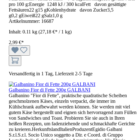
pro 100 g:Energie 1248 kJ / 300 kcalFett davon gesättigte
Fettsäuren22 g15 gKohlenhydrate davon Zucker3,5
g0,2 gEiweiß22 gSalz1,0 g
Artikelnummer:
16687
Inhalt:
0.11 kg
(27,18 €* / 1 kg)
2,99 €*
Versandfertig in 1 Tag, Lieferzeit 2-5 Tage
Galbanino Fior di Fette 200g GALBANI
Galbanino "Fior di Fette", praktische quadratische Scheiben
geschmolzenen Käses, einzeln verpackt, die immer im
Kühlschrank aufbewahrt werden können. Sie werden mit viel
gutem Käse hergestellt und eignen sich hervorragend zum Füllen
von Sandwiches und Toast. Probieren Sie sie auch in Ihren
heißen Rezepten, um fadenziehende und schmackhafte Gerichte
zu kreieren.HerkunftslandItalienProduzentEgidio Galbani
S.r.l.S.r.l. Socio Unico soggetto a Dir. e Coord. di Gruppo