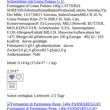
Schmelzkäse mit Grana Padano G.U.
Formaggini al Grana Padano 140g LATTERIA
SORESINAHerkunftslandItalienProduzentLatteria Soresina,Via
Dei Mille, 13/1726015 Soresina, ItalienZutatenMILCH 45 %,
Grana Padano Käse 25 % (MILCH, Salz, Lab,
Konservierungsstoff: EI-Lysozym), MILCHeiweiß, BUTTER,
MOLKEPULVER, Schmelzsalze: E331, Säureregulator:
E330.AllergeneEnthält MILCH. HinweiseAufbewahren bei
+4°C.Menge140 gNährwerte pro 100 g:Energie 802 kJ / 193
kcalFett davon gesättigte
Fettsäuren13 g9,1 gKohlenhydrate davon
Zucker3,0 g1,9 gEiweiß15 gSalz2,0 g
Artikelnummer:
7640
Inhalt:
0.14 kg
(15,64 €* / 1 kg)
2,19 €*
Sofort verfügbar, Lieferzeit: 2-5 Tage
Formaggini di Parmigiano Regg. 140g PARMAREGGIO