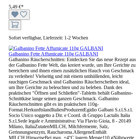
5,49 €*
Sofort verfügbar, Lieferzeit: 1-2 Wochen
Galbanino Fette Affumicate 110g GALBANI
Galbanino Räucherschnitten: Entdecken Sie das neue Rezept aus
der Galbanino Fette Welt, das kreiert wurde, um Ihre Gerichte zu
bereichern und ihnen einen zusätzlichen Hauch von Geschmack
zu verleihen! Vielseitig und mit einem umhüllenden, leicht
rauchigen Geschmack sind Galbanino Räucherscheiben ideal,
um Ihre Gerichte zu beleuchten und zu beleben. Dank des
praktischen "Öffnen und Schließen"-Tabletts behält Galbanino-
Schnittkäse lange seinen ganzen Geschmack. Galbanino
Räucherschnitten gibt es im praktischen 110g-
Format.HerkunftslandItalienProduzentEgidio Galbani S.r.l.S.r.l.
Socio Unico soggetto a Dir. e Coord. di Gruppo Lactalis Italia
S.r.l.Sede legale e Amministrativa: Via Flavio Gioia, 8 - 20149
Milano, ItaliaZutatenMILCH, Milchfermente, Salz,
Gerinnungsenzym, Raucharoma.AllergeneEnthält
MILCH.HinweiseBei max. +4°C lagern.Menge110 gNährwerte