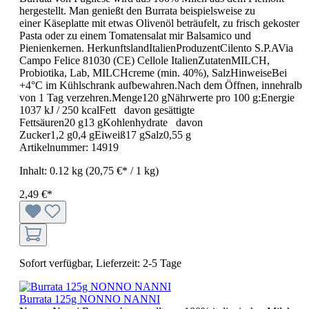
hergestellt. Man genießt den Burrata beispielsweise zu
einer Käseplatte mit etwas Olivenöl beträufelt, zu frisch gekoster
Pasta oder zu einem Tomatensalat mir Balsamico und
Pienienkernen. HerkunftslandItalienProduzentCilento S.P.AVia
Campo Felice 81030 (CE) Cellole ItalienZutatenMILCH,
Probiotika, Lab, MILCHcreme (min. 40%), SalzHinweiseBei
+4°C im Kühlschrank aufbewahren.Nach dem Öffnen, innehralb
von 1 Tag verzehren.Menge120 gNährwerte pro 100 g:Energie
1037 kJ / 250 kcalFett davon gesättigte
Fettsäuren20 g13 gKohlenhydrate davon
Zucker1,2 g0,4 gEiweiß17 gSalz0,55 g
Artikelnummer:
14919
Inhalt:
0.12 kg
(20,75 €* / 1 kg)
2,49 €*
Sofort verfügbar, Lieferzeit: 2-5 Tage
Burrata 125g NONNO NANNI