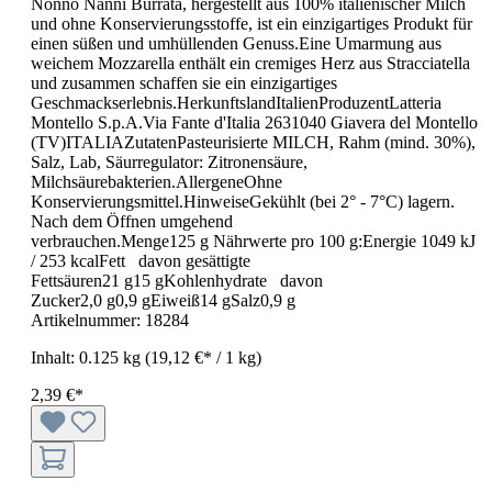
Nonno Nanni Burrata, hergestellt aus 100% italienischer Milch
und ohne Konservierungsstoffe, ist ein einzigartiges Produkt für
einen süßen und umhüllenden Genuss.Eine Umarmung aus
weichem Mozzarella enthält ein cremiges Herz aus Stracciatella
und zusammen schaffen sie ein einzigartiges
Geschmackserlebnis.HerkunftslandItalienProduzentLatteria
Montello S.p.A.Via Fante d'Italia 2631040 Giavera del Montello
(TV)ITALIAZutatenPasteurisierte MILCH, Rahm (mind. 30%),
Salz, Lab, Säurregulator: Zitronensäure,
Milchsäurebakterien.AllergeneOhne
Konservierungsmittel.HinweiseGekühlt (bei 2° - 7°C) lagern.
Nach dem Öffnen umgehend
verbrauchen.Menge125 g Nährwerte pro 100 g:Energie 1049 kJ
/ 253 kcalFett davon gesättigte
Fettsäuren21 g15 gKohlenhydrate davon
Zucker2,0 g0,9 gEiweiß14 gSalz0,9 g
Artikelnummer:
18284
Inhalt:
0.125 kg
(19,12 €* / 1 kg)
2,39 €*