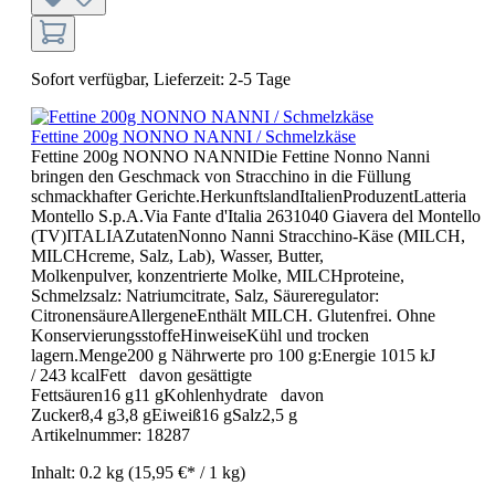
Sofort verfügbar, Lieferzeit: 2-5 Tage
Fettine 200g NONNO NANNI / Schmelzkäse
Fettine 200g NONNO NANNIDie Fettine Nonno Nanni
bringen den Geschmack von Stracchino in die Füllung
schmackhafter Gerichte.HerkunftslandItalienProduzentLatteria
Montello S.p.A.Via Fante d'Italia 2631040 Giavera del Montello
(TV)ITALIAZutatenNonno Nanni Stracchino-Käse (MILCH,
MILCHcreme, Salz, Lab), Wasser, Butter,
Molkenpulver, konzentrierte Molke, MILCHproteine,
Schmelzsalz: Natriumcitrate, Salz, Säureregulator:
CitronensäureAllergeneEnthält MILCH. Glutenfrei. Ohne
KonservierungsstoffeHinweiseKühl und trocken
lagern.Menge200 g Nährwerte pro 100 g:Energie 1015 kJ
/ 243 kcalFett davon gesättigte
Fettsäuren16 g11 gKohlenhydrate davon
Zucker8,4 g3,8 gEiweiß16 gSalz2,5 g
Artikelnummer:
18287
Inhalt:
0.2 kg
(15,95 €* / 1 kg)