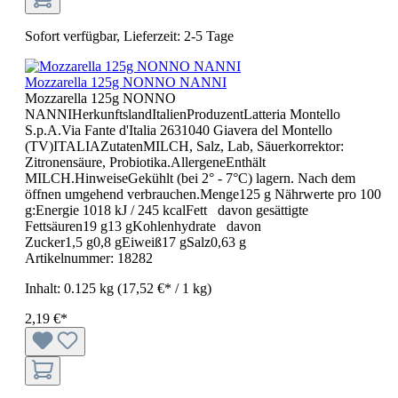
Sofort verfügbar, Lieferzeit: 2-5 Tage
Mozzarella 125g NONNO NANNI
Mozzarella 125g NONNO
NANNIHerkunftslandItalienProduzentLatteria Montello
S.p.A.Via Fante d'Italia 2631040 Giavera del Montello
(TV)ITALIAZutatenMILCH, Salz, Lab, Säuerkorrektor:
Zitronensäure, Probiotika.AllergeneEnthält
MILCH.HinweiseGekühlt (bei 2° - 7°C) lagern. Nach dem
öffnen umgehend verbrauchen.Menge125 g Nährwerte pro 100
g:Energie 1018 kJ / 245 kcalFett davon gesättigte
Fettsäuren19 g13 gKohlenhydrate davon
Zucker1,5 g0,8 gEiweiß17 gSalz0,63 g
Artikelnummer:
18282
Inhalt:
0.125 kg
(17,52 €* / 1 kg)
2,19 €*