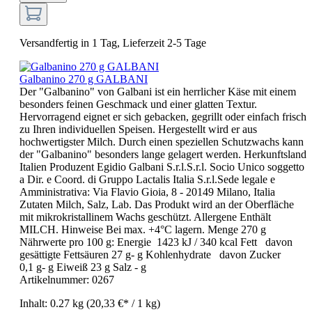
Versandfertig in 1 Tag, Lieferzeit 2-5 Tage
Galbanino 270 g GALBANI
Der "Galbanino" von Galbani ist ein herrlicher Käse mit einem
besonders feinen Geschmack und einer glatten Textur.
Hervorragend eignet er sich gebacken, gegrillt oder einfach frisch
zu Ihren individuellen Speisen. Hergestellt wird er aus
hochwertigster Milch. Durch einen speziellen Schutzwachs kann
der "Galbanino" besonders lange gelagert werden. Herkunftsland
Italien Produzent Egidio Galbani S.r.l.S.r.l. Socio Unico soggetto
a Dir. e Coord. di Gruppo Lactalis Italia S.r.l.Sede legale e
Amministrativa: Via Flavio Gioia, 8 - 20149 Milano, Italia
Zutaten Milch, Salz, Lab. Das Produkt wird an der Oberfläche
mit mikrokristallinem Wachs geschützt. Allergene Enthält
MILCH. Hinweise Bei max. +4°C lagern. Menge 270 g
Nährwerte pro 100 g: Energie 1423 kJ / 340 kcal Fett davon
gesättigte Fettsäuren 27 g- g Kohlenhydrate davon Zucker
0,1 g- g Eiweiß 23 g Salz - g
Artikelnummer:
0267
Inhalt:
0.27 kg
(20,33 €* / 1 kg)