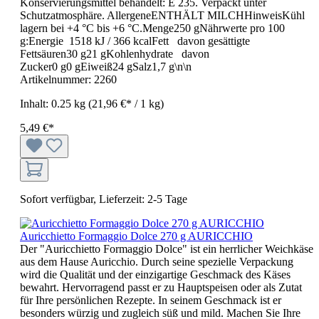
Konservierungsmittel behandelt: E 235. Verpackt unter
Schutzatmosphäre. AllergeneENTHÄLT MILCHHinweisKühl
lagern bei +4 °C bis +6 °C.Menge250 gNährwerte pro 100
g:Energie 1518 kJ / 366 kcalFett davon gesättigte
Fettsäuren30 g21 gKohlenhydrate davon
Zucker0 g0 gEiweiß24 gSalz1,7 g\n\n
Artikelnummer:
2260
Inhalt:
0.25 kg
(21,96 €* / 1 kg)
5,49 €*
Sofort verfügbar, Lieferzeit: 2-5 Tage
Auricchietto Formaggio Dolce 270 g AURICCHIO
Der "Auricchietto Formaggio Dolce" ist ein herrlicher Weichkäse
aus dem Hause Auricchio. Durch seine spezielle Verpackung
wird die Qualität und der einzigartige Geschmack des Käses
bewahrt. Hervorragend passt er zu Hauptspeisen oder als Zutat
für Ihre persönlichen Rezepte. In seinem Geschmack ist er
besonders würzig und zugleich süß und mild. Machen Sie Ihre