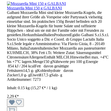
Mozzarella Mini 150 g GALBANI
Galbani Mozzarella Mini sind kleine Mozzarella-Kugeln, die
aufgrund ihrer Größe als Vorspeise oder Partysnack vielseitig
einsetzbar sind. Im praktischen 150g Beutel befinden sich 20
kleine Mozzarella-Kugeln für bunte Salate und raffinierte
Häppchen - ideal um sie mit der Familie oder mit Freunden zu
genießen.HerkunftslandItalienProduzentEgidio Galbani S.r.l.S.r.l.
Socio Unico soggetto a Dir. e Coord. di Gruppo Lactalis Italia
S.r.l.Sede legale e Amministrativa: Via Flavio Gioia, 8 - 20149
Milano, ItaliaZutatenItalienischer Mozzarella aus pasteurisierter
KUHMILCH, 38% Fett i.Tr. Weitere Zutat: Säuerungsmittel
CitronensäureAllergeneEnthält MILCH.HinweiseBei max. +4°C
bis +7°C lagern.Menge150 gNährwerte pro 100 g:Energie
854 kJ / 204 kcalFett davon gesättigte
Fettsäuren14,5 g- gKohlenhydrate davon
Zucker1,0 g- gEiweiß17,5 gSalz- g
Artikelnummer:
7273
Inhalt:
0.15 kg
(15,27 €* / 1 kg)
2,29 €*