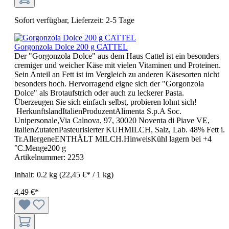
Sofort verfügbar, Lieferzeit: 2-5 Tage
Gorgonzola Dolce 200 g CATTEL
Der "Gorgonzola Dolce" aus dem Haus Cattel ist ein besonders
cremiger und weicher Käse mit vielen Vitaminen und Proteinen.
Sein Anteil an Fett ist im Vergleich zu anderen Käsesorten nicht
besonders hoch. Hervorragend eigne sich der "Gorgonzola
Dolce" als Brotaufstrich oder auch zu leckerer Pasta.
Überzeugen Sie sich einfach selbst, probieren lohnt sich!
HerkunftslandItalienProduzentAlimenta S.p.A Soc.
Unipersonale,Via Calnova, 97, 30020 Noventa di Piave VE,
ItalienZutatenPasteurisierter KUHMILCH, Salz, Lab. 48% Fett i.
Tr.AllergeneENTHÄLT MILCH.HinweisKühl lagern bei +4
°C.Menge200 g
Artikelnummer:
2253
Inhalt:
0.2 kg
(22,45 €* / 1 kg)
4,49 €*