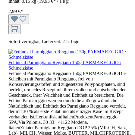
Inhalt:
0.15 kg
(19,93 €* / 1 kg)
2,99 €*
Sofort verfügbar, Lieferzeit: 2-5 Tage
Fettine al Parmiggiano Reggiano 150g PARMAREGGIO /
Schmelzkäse
Fettine al Parmiggiano Reggiano 150g PARMAREGGIODie
Scheiben mit Parmigiano Reggiano, frei von
Konservierungsstoffen und zugesetzten Polyphosphaten, sind
perfekt, um jedes Rezept mit ihrem vollen und entscheidenden
Geschmack, ihrer Weichheit und Echtheit zu bereichern. Die
Fettine Parmareggio werden durch die außergewöhnliche
Natürlichkeit und Echtheit des Parmigiano Reggiano veredelt,
der mit 30 % als erste Zutat und als einziger Käse im Rezept
vorhanden ist.HerkunftslandItalienProduzentParmareggio
SPA,Via Polonia, 30-33 - 41122 Modena,
ItalienZutatenParmigiano Reggiano DOP 25% (MILCH, Salz,
Lab), MILCH, Wasser, Molke, BUTTER, MILCHPROTEINE,