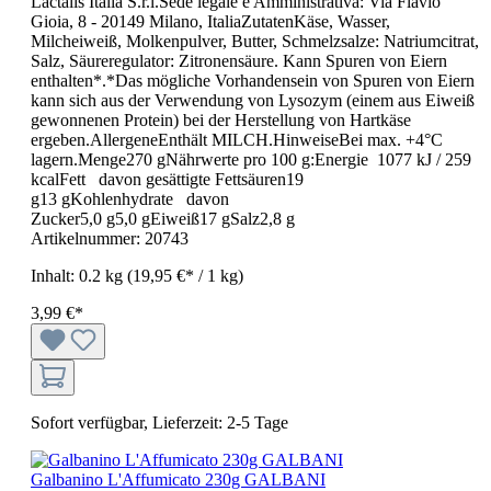
Lactalis Italia S.r.l.Sede legale e Amministrativa: Via Flavio
Gioia, 8 - 20149 Milano, ItaliaZutatenKäse, Wasser,
Milcheiweiß, Molkenpulver, Butter, Schmelzsalze: Natriumcitrat,
Salz, Säureregulator: Zitronensäure. Kann Spuren von Eiern
enthalten*.*Das mögliche Vorhandensein von Spuren von Eiern
kann sich aus der Verwendung von Lysozym (einem aus Eiweiß
gewonnenen Protein) bei der Herstellung von Hartkäse
ergeben.AllergeneEnthält MILCH.HinweiseBei max. +4°C
lagern.Menge270 gNährwerte pro 100 g:Energie 1077 kJ / 259
kcalFett davon gesättigte Fettsäuren19
g13 gKohlenhydrate davon
Zucker5,0 g5,0 gEiweiß17 gSalz2,8 g
Artikelnummer:
20743
Inhalt:
0.2 kg
(19,95 €* / 1 kg)
3,99 €*
Sofort verfügbar, Lieferzeit: 2-5 Tage
Galbanino L'Affumicato 230g GALBANI