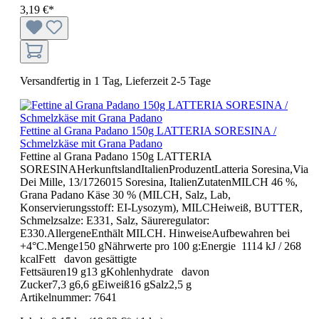
3,19 €*
Versandfertig in 1 Tag, Lieferzeit 2-5 Tage
Fettine al Grana Padano 150g LATTERIA SORESINA /
Schmelzkäse mit Grana Padano
Fettine al Grana Padano 150g LATTERIA
SORESINAHerkunftslandItalienProduzentLatteria Soresina,Via
Dei Mille, 13/1726015 Soresina, ItalienZutatenMILCH 46 %,
Grana Padano Käse 30 % (MILCH, Salz, Lab,
Konservierungsstoff: EI-Lysozym), MILCHeiweiß, BUTTER,
Schmelzsalze: E331, Salz, Säureregulator:
E330.AllergeneEnthält MILCH. HinweiseAufbewahren bei
+4°C.Menge150 gNährwerte pro 100 g:Energie 1114 kJ / 268
kcalFett davon gesättigte
Fettsäuren19 g13 gKohlenhydrate davon
Zucker7,3 g6,6 gEiweiß16 gSalz2,5 g
Artikelnummer:
7641