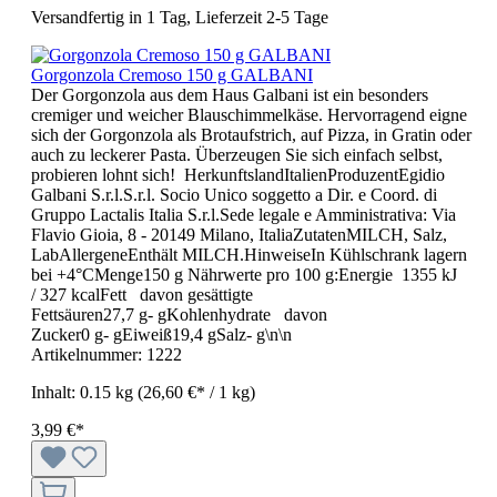
Versandfertig in 1 Tag, Lieferzeit 2-5 Tage
Gorgonzola Cremoso 150 g GALBANI
Der Gorgonzola aus dem Haus Galbani ist ein besonders
cremiger und weicher Blauschimmelkäse. Hervorragend eigne
sich der Gorgonzola als Brotaufstrich, auf Pizza, in Gratin oder
auch zu leckerer Pasta. Überzeugen Sie sich einfach selbst,
probieren lohnt sich! HerkunftslandItalienProduzentEgidio
Galbani S.r.l.S.r.l. Socio Unico soggetto a Dir. e Coord. di
Gruppo Lactalis Italia S.r.l.Sede legale e Amministrativa: Via
Flavio Gioia, 8 - 20149 Milano, ItaliaZutatenMILCH, Salz,
LabAllergeneEnthält MILCH.HinweiseIn Kühlschrank lagern
bei +4°CMenge150 g Nährwerte pro 100 g:Energie 1355 kJ
/ 327 kcalFett davon gesättigte
Fettsäuren27,7 g- gKohlenhydrate davon
Zucker0 g- gEiweiß19,4 gSalz- g\n\n
Artikelnummer:
1222
Inhalt:
0.15 kg
(26,60 €* / 1 kg)
3,99 €*