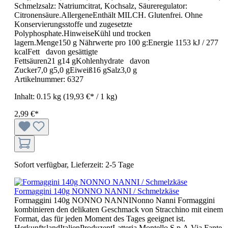
Schmelzsalz: Natriumcitrat, Kochsalz, Säureregulator:
Citronensäure.AllergeneEnthält MILCH. Glutenfrei. Ohne
Konservierungsstoffe und zugesetzte
Polyphosphate.HinweiseKühl und trocken
lagern.Menge150 g Nährwerte pro 100 g:Energie 1153 kJ / 277
kcalFett davon gesättigte
Fettsäuren21 g14 gKohlenhydrate davon
Zucker7,0 g5,0 gEiweiß16 gSalz3,0 g
Artikelnummer:
6327
Inhalt:
0.15 kg
(19,93 €* / 1 kg)
2,99 €*
Sofort verfügbar, Lieferzeit: 2-5 Tage
Formaggini 140g NONNO NANNI / Schmelzkäse
Formaggini 140g NONNO NANNINonno Nanni Formaggini
kombinieren den delikaten Geschmack von Stracchino mit einem
Format, das für jeden Moment des Tages geeignet ist.
HerkunftslandItalienProduzentLatteria Montello S.p.A.Via Fante