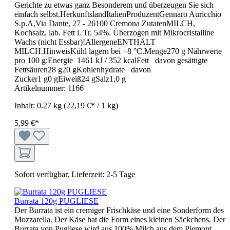
Gerichte zu etwas ganz Besonderem und überzeugen Sie sich
einfach selbst.HerkunftslandItalienProduzentGennaro Auricchio
S.p.A,Via Dante, 27 - 26100 Cremona ZutatenMILCH,
Kochsalz, lab. Fett i. Tr. 54%. Überzogen mit Mikrocristalline
Wachs (nicht Essbar)!AllergeneENTHÄLT
MILCH.HinweisKühl lagern bei +8 °C.Menge270 g Nährwerte
pro 100 g:Energie 1461 kJ / 352 kcalFett davon gesättigte
Fettsäuren28 g20 gKohlenhydrate davon
Zucker1 g0 gEiweiß24 gSalz1,0 g
Artikelnummer:
1166
Inhalt:
0.27 kg
(22,19 €* / 1 kg)
5,99 €*
Sofort verfügbar, Lieferzeit: 2-5 Tage
Burrata 120g PUGLIESE
Der Burrata ist ein cremiger Frischkäse und eine Sonderform des
Mozzarella. Der Käse hat die Form eines kleinen Säckchens. Der
Burrata von Pugliese wird aus 100% Milch aus dem Piemont