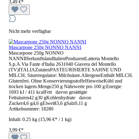
3,49 €*
Nicht mehr verfügbar
Mascarpone 250g NONNO NANNI
Mascarpone 250g NONNO
NANNIHerkunftslandItalienProduzentLatteria Montello
S.p.A.Via Fante d'Italia 2631040 Giavera del Montello
(TV)ITALIAZutatenPASTEURISIERTE SAHNE UND
MILCH, Säureregulator: Milchsäure.AllergeneEnthält MILCH.
Glutenfrei. Ohne KonservierungsstoffeHinweiseKühl und
trocken lagern.Menge250 g Nährwerte pro 100 g:Energie
1693 kJ / 411 kcalFett davon gesättigte
Fettsäuren42 g30 gKohlenhydrate davon
Zucker4,6 g4,6 gEiweiß3,6 gSalz0,11 g
Artikelnummer:
18280
Inhalt:
0.25 kg
(15,96 €* / 1 kg)
3,99 €*