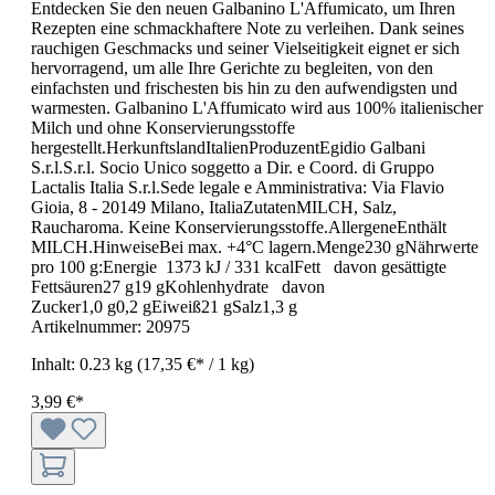
Entdecken Sie den neuen Galbanino L'Affumicato, um Ihren
Rezepten eine schmackhaftere Note zu verleihen. Dank seines
rauchigen Geschmacks und seiner Vielseitigkeit eignet er sich
hervorragend, um alle Ihre Gerichte zu begleiten, von den
einfachsten und frischesten bis hin zu den aufwendigsten und
warmesten. Galbanino L'Affumicato wird aus 100% italienischer
Milch und ohne Konservierungsstoffe
hergestellt.HerkunftslandItalienProduzentEgidio Galbani
S.r.l.S.r.l. Socio Unico soggetto a Dir. e Coord. di Gruppo
Lactalis Italia S.r.l.Sede legale e Amministrativa: Via Flavio
Gioia, 8 - 20149 Milano, ItaliaZutatenMILCH, Salz,
Raucharoma. Keine Konservierungsstoffe.AllergeneEnthält
MILCH.HinweiseBei max. +4°C lagern.Menge230 gNährwerte
pro 100 g:Energie 1373 kJ / 331 kcalFett davon gesättigte
Fettsäuren27 g19 gKohlenhydrate davon
Zucker1,0 g0,2 gEiweiß21 gSalz1,3 g
Artikelnummer:
20975
Inhalt:
0.23 kg
(17,35 €* / 1 kg)
3,99 €*