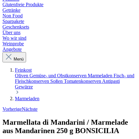
Glutenfreie Produkte
Getränke
Non Food
Sparpakete
Geschenksets
Über uns
Wo wir sind
Weinprobe
Angebote
Menü
Feinkost
Oliven
Gemüse- und Obstkonserven
Marmeladen
Fisch- und
Fleischkonserven
Soßen
Tomatenkonserven
Antipasti
Gewürze
Marmeladen
Vorherige
Nächste
Marmellata di Mandarini / Marmelade
aus Mandarinen 250 g BONSICILIA