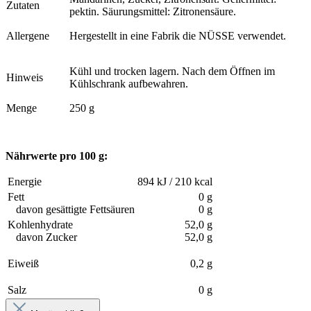
Zutaten
pektin. Säurungsmittel: Zitronensäure.
Allergene
Hergestellt in eine Fabrik die NÜSSE verwendet.
Kühl und trocken lagern. Nach dem Öffnen im
Hinweis
Kühlschrank aufbewahren.
Menge
250 g
Nährwerte pro 100 g:
Energie
894 kJ / 210 kcal
Fett
0 g
davon gesättigte Fettsäuren
0 g
Kohlenhydrate
52,0 g
davon Zucker
52,0 g
Eiweiß
0,2 g
Salz
0 g