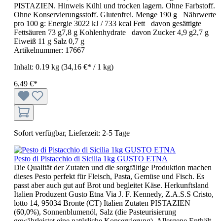
PISTAZIEN. Hinweis Kühl und trocken lagern. Ohne Farbstoff.
Ohne Konservierungsstoff. Glutenfrei. Menge 190 g Nährwerte
pro 100 g: Energie 3022 kJ / 733 kcal Fett davon gesättigte
Fettsäuren 73 g7,8 g Kohlenhydrate davon Zucker 4,9 g2,7 g
Eiweiß 11 g Salz 0,7 g
Artikelnummer:
17667
Inhalt:
0.19 kg
(34,16 €* / 1 kg)
6,49 €*
Sofort verfügbar, Lieferzeit: 2-5 Tage
Pesto di Pistacchio di Sicilia 1kg GUSTO ETNA
Die Qualität der Zutaten und die sorgfältige Produktion machen
dieses Pesto perfekt für Fleisch, Pasta, Gemüse und Fisch. Es
passt aber auch gut auf Brot und begleitet Käse. Herkunftsland
Italien Produzent Gusto Etna Via J. F. Kennedy, Z.A.S.S Cristo,
lotto 14, 95034 Bronte (CT) Italien Zutaten PISTAZIEN
(60,0%), Sonnenblumenöl, Salz (die Pasteurisierung
gewährleistet eine natürliche Konservierung). Allergene Enthält