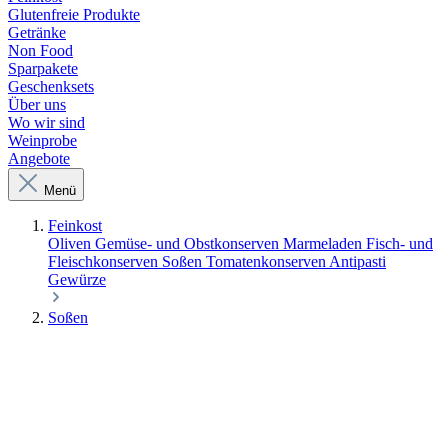
Glutenfreie Produkte
Getränke
Non Food
Sparpakete
Geschenksets
Über uns
Wo wir sind
Weinprobe
Angebote
Menü
Feinkost
Oliven
Gemüse- und Obstkonserven
Marmeladen
Fisch- und
Fleischkonserven
Soßen
Tomatenkonserven
Antipasti
Gewürze
Soßen