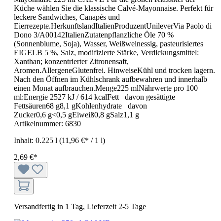
Küche wählen Sie die klassische Calvé-Mayonnaise. Perfekt für
leckere Sandwiches, Canapés und
Eierrezepte.HerkunftslandItalienProduzentUnileverVia Paolo di
Dono 3/A00142ItalienZutatenpflanzliche Öle 70 %
(Sonnenblume, Soja), Wasser, Weißweinessig, pasteurisiertes
EIGELB 5 %, Salz, modifizierte Stärke, Verdickungsmittel:
Xanthan; konzentrierter Zitronensaft,
Aromen.AllergeneGlutenfrei. HinweiseKühl und trocken lagern.
Nach den Öffnen im Kühlschrank aufbewahren und innerhalb
einen Monat aufbrauchen.Menge225 mlNährwerte pro 100
ml:Energie 2527 kJ / 614 kcalFett davon gesättigte
Fettsäuren68 g8,1 gKohlenhydrate davon
Zucker0,6 g<0,5 gEiweiß0,8 gSalz1,1 g
Artikelnummer:
6830
Inhalt:
0.225 l
(11,96 €* / 1 l)
2,69 €*
Versandfertig in 1 Tag, Lieferzeit 2-5 Tage