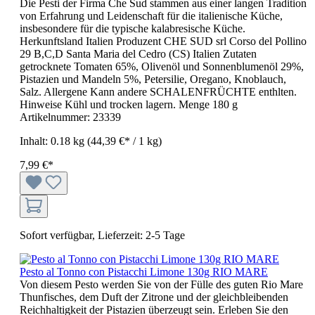
Die Pesti der Firma Che Sud stammen aus einer langen Tradition
von Erfahrung und Leidenschaft für die italienische Küche,
insbesondere für die typische kalabresische Küche.
Herkunftsland Italien Produzent CHE SUD srl Corso del Pollino
29 B,C,D Santa Maria del Cedro (CS) Italien Zutaten
getrocknete Tomaten 65%, Olivenöl und Sonnenblumenöl 29%,
Pistazien und Mandeln 5%, Petersilie, Oregano, Knoblauch,
Salz. Allergene Kann andere SCHALENFRÜCHTE enthlten.
Hinweise Kühl und trocken lagern. Menge 180 g
Artikelnummer:
23339
Inhalt:
0.18 kg
(44,39 €* / 1 kg)
7,99 €*
Sofort verfügbar, Lieferzeit: 2-5 Tage
Pesto al Tonno con Pistacchi Limone 130g RIO MARE
Von diesem Pesto werden Sie von der Fülle des guten Rio Mare
Thunfisches, dem Duft der Zitrone und der gleichbleibenden
Reichhaltigkeit der Pistazien überzeugt sein. Erleben Sie den