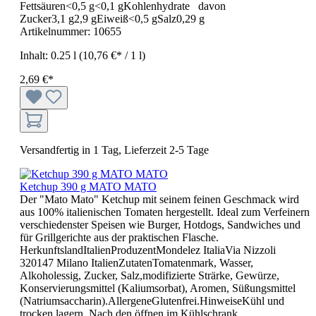
Fettsäuren<0,5 g<0,1 gKohlenhydrate davon
Zucker3,1 g2,9 gEiweiß<0,5 gSalz0,29 g
Artikelnummer:
10655
Inhalt:
0.25 l
(10,76 €* / 1 l)
2,69 €*
Versandfertig in 1 Tag, Lieferzeit 2-5 Tage
Ketchup 390 g MATO MATO
Der "Mato Mato" Ketchup mit seinem feinen Geschmack wird
aus 100% italienischen Tomaten hergestellt. Ideal zum Verfeinern
verschiedenster Speisen wie Burger, Hotdogs, Sandwiches und
für Grillgerichte aus der praktischen Flasche.
HerkunftslandItalienProduzentMondelez ItaliaVia Nizzoli
320147 Milano ItalienZutatenTomatenmark, Wasser,
Alkoholessig, Zucker, Salz,modifizierte Strärke, Gewürze,
Konservierungsmittel (Kaliumsorbat), Aromen, Süßungsmittel
(Natriumsaccharin).AllergeneGlutenfrei.HinweiseKühl und
trocken lagern. Nach den öffnen im Kühlschrank