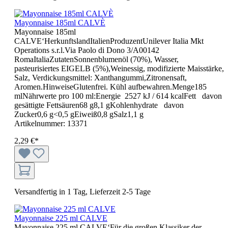
Mayonnaise 185ml CALVÈ
Mayonnaise 185ml
CALVE‘HerkunftslandItalienProduzentUnilever Italia Mkt
Operations s.r.l.Via Paolo di Dono 3/A00142
RomaItaliaZutatenSonnenblumenöl (70%), Wasser,
pasteurisiertes EIGELB (5%),Weinessig, modifizierte Maisstärke,
Salz, Verdickungsmittel: Xanthangummi,Zitronensaft,
Aromen.HinweiseGlutenfrei. Kühl aufbewahren.Menge185
mlNährwerte pro 100 ml:Energie 2527 kJ / 614 kcalFett davon
gesättigte Fettsäuren68 g8,1 gKohlenhydrate davon
Zucker0,6 g<0,5 gEiweiß0,8 gSalz1,1 g
Artikelnummer:
13371
2,29 €*
Versandfertig in 1 Tag, Lieferzeit 2-5 Tage
Mayonnaise 225 ml CALVE
Mayonnaise 225 ml CALVE‘Für die großen Klassiker der