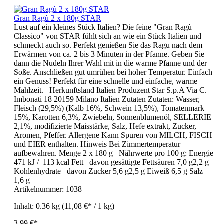
Gran Ragù 2 x 180g STAR
Lust auf ein kleines Stück Italien? Die feine "Gran Ragù
Classico" von STAR fühlt sich an wie ein Stück Italien und
schmeckt auch so. Perfekt genießen Sie das Ragu nach dem
Erwärmen von ca. 2 bis 3 Minuten in der Pfanne. Geben Sie
dann die Nudeln Ihrer Wahl mit in die warme Pfanne und der
Soße. Anschließen gut umrühen bei hoher Temperatur. Einfach
ein Genuss! Perfekt für eine schnelle und einfache, warme
Mahlzeit. Herkunftsland Italien Produzent Star S.p.A Via C.
Imbonati 18 20159 Milano Italien Zutaten Zutaten: Wasser,
Fleisch (29,5%) (Kalb 16%, Schwein 13,5%), Tomatenmark
15%, Karotten 6,3%, Zwiebeln, Sonnenblumenöl, SELLERIE
2,1%, modifizierte Maisstärke, Salz, Hefe extrakt, Zucker,
Aromen, Pfeffer. Allergene Kann Spuren von MILCH, FISCH
und EIER enthalten. Hinweis Bei Zimmertemperatur
aufbewahren. Menge 2 x 180 g Nährwerte pro 100 g: Energie
471 kJ / 113 kcal Fett davon gesättigte Fettsäuren 7,0 g2,2 g
Kohlenhydrate davon Zucker 5,6 g2,5 g Eiweiß 6,5 g Salz
1,6 g
Artikelnummer:
1038
Inhalt:
0.36 kg
(11,08 €* / 1 kg)
3,99 €*