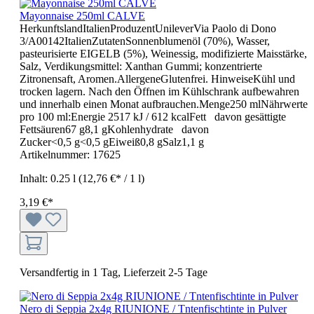
Mayonnaise 250ml CALVE
HerkunftslandItalienProduzentUnileverVia Paolo di Dono
3/A00142ItalienZutatenSonnenblumenöl (70%), Wasser,
pasteurisierte EIGELB (5%), Weinessig, modifizierte Maisstärke,
Salz, Verdikungsmittel: Xanthan Gummi; konzentrierte
Zitronensaft, Aromen.AllergeneGlutenfrei. HinweiseKühl und
trocken lagern. Nach den Öffnen im Kühlschrank aufbewahren
und innerhalb einen Monat aufbrauchen.Menge250 mlNährwerte
pro 100 ml:Energie 2517 kJ / 612 kcalFett davon gesättigte
Fettsäuren67 g8,1 gKohlenhydrate davon
Zucker<0,5 g<0,5 gEiweiß0,8 gSalz1,1 g
Artikelnummer:
17625
Inhalt:
0.25 l
(12,76 €* / 1 l)
3,19 €*
Versandfertig in 1 Tag, Lieferzeit 2-5 Tage
Nero di Seppia 2x4g RIUNIONE / Tntenfischtinte in Pulver