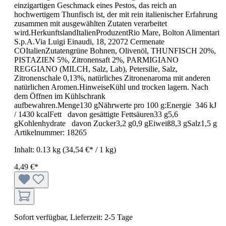
einzigartigen Geschmack eines Pestos, das reich an
hochwertigem Thunfisch ist, der mit rein italienischer Erfahrung
zusammen mit ausgewählten Zutaten verarbeitet
wird.HerkunftslandItalienProduzentRio Mare, Bolton Alimentari
S.p.A.Via Luigi Einaudi, 18, 22072 Cermenate
COItalienZutatengrüne Bohnen, Olivenöl, THUNFISCH 20%,
PISTAZIEN 5%, Zitronensaft 2%, PARMIGIANO
REGGIANO (MILCH, Salz, Lab), Petersilie, Salz,
Zitronenschale 0,13%, natürliches Zitronenaroma mit anderen
natürlichen Aromen.HinweiseKühl und trocken lagern. Nach
dem Öffnen im Kühlschrank
aufbewahren.Menge130 gNährwerte pro 100 g:Energie 346 kJ
/ 1430 kcalFett davon gesättigte Fettsäuren33 g5,6
gKohlenhydrate davon Zucker3,2 g0,9 gEiweiß8,3 gSalz1,5 g
Artikelnummer:
18265
Inhalt:
0.13 kg
(34,54 €* / 1 kg)
4,49 €*
Sofort verfügbar, Lieferzeit: 2-5 Tage