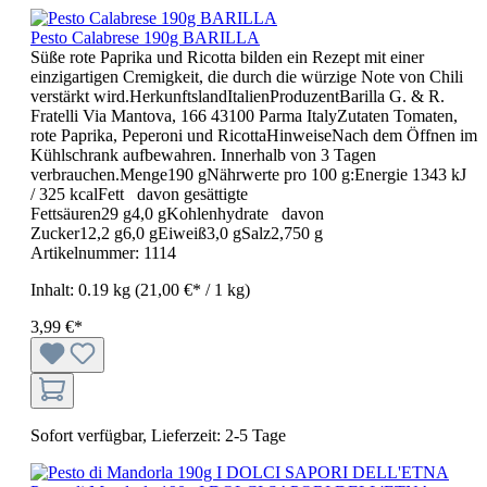
Pesto Calabrese 190g BARILLA
Süße rote Paprika und Ricotta bilden ein Rezept mit einer
einzigartigen Cremigkeit, die durch die würzige Note von Chili
verstärkt wird.HerkunftslandItalienProduzentBarilla G. & R.
Fratelli Via Mantova, 166 43100 Parma ItalyZutaten Tomaten,
rote Paprika, Peperoni und RicottaHinweiseNach dem Öffnen im
Kühlschrank aufbewahren. Innerhalb von 3 Tagen
verbrauchen.Menge190 gNährwerte pro 100 g:Energie 1343 kJ
/ 325 kcalFett davon gesättigte
Fettsäuren29 g4,0 gKohlenhydrate davon
Zucker12,2 g6,0 gEiweiß3,0 gSalz2,750 g
Artikelnummer:
1114
Inhalt:
0.19 kg
(21,00 €* / 1 kg)
3,99 €*
Sofort verfügbar, Lieferzeit: 2-5 Tage