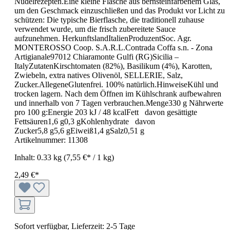
Nudelrezepten.Eine kleine Flasche aus bernsteinfarbenem Glas,
um den Geschmack einzuschließen und das Produkt vor Licht zu
schützen: Die typische Bierflasche, die traditionell zuhause
verwendet wurde, um die frisch zubereitete Sauce
aufzunehmen. HerkunftslandItalienProduzentSoc. Agr.
MONTEROSSO Coop. S.A.R.L.Contrada Coffa s.n. - Zona
Artigianale97012 Chiaramonte Gulfi (RG)Sicilia –
ItalyZutatenKirschtomaten (82%), Basilikum (4%), Karotten,
Zwiebeln, extra natives Olivenöl, SELLERIE, Salz,
Zucker.AllegeneGlutenfrei. 100% natürlich.HinweiseKühl und
trocken lagern. Nach dem Öffnen im Kühlschrank aufbewahren
und innerhalb von 7 Tagen verbrauchen.Menge330 g Nährwerte
pro 100 g:Energie 203 kJ / 48 kcalFett davon gesättigte
Fettsäuren1,6 g0,3 gKohlenhydrate davon
Zucker5,8 g5,6 gEiweiß1,4 gSalz0,51 g
Artikelnummer:
11308
Inhalt:
0.33 kg
(7,55 €* / 1 kg)
2,49 €*
Sofort verfügbar, Lieferzeit: 2-5 Tage