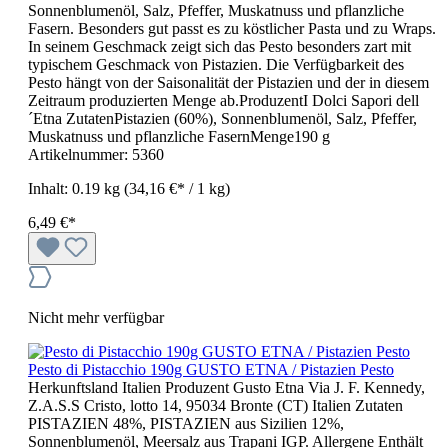
Sonnenblumenöl, Salz, Pfeffer, Muskatnuss und pflanzliche
Fasern. Besonders gut passt es zu köstlicher Pasta und zu Wraps.
In seinem Geschmack zeigt sich das Pesto besonders zart mit
typischem Geschmack von Pistazien. Die Verfügbarkeit des
Pesto hängt von der Saisonalität der Pistazien und der in diesem
Zeitraum produzierten Menge ab.ProduzentI Dolci Sapori dell
´Etna ZutatenPistazien (60%), Sonnenblumenöl, Salz, Pfeffer,
Muskatnuss und pflanzliche FasernMenge190 g
Artikelnummer:
5360
Inhalt:
0.19 kg
(34,16 €* / 1 kg)
6,49 €*
Nicht mehr verfügbar
Pesto di Pistacchio 190g GUSTO ETNA / Pistazien Pesto
Herkunftsland Italien Produzent Gusto Etna Via J. F. Kennedy,
Z.A.S.S Cristo, lotto 14, 95034 Bronte (CT) Italien Zutaten
PISTAZIEN 48%, PISTAZIEN aus Sizilien 12%,
Sonnenblumenöl, Meersalz aus Trapani IGP. Allergene Enthält