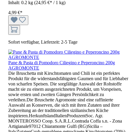
Inhalt:
0.2 kg
(24,95 €* / 1 kg)
4,99 €*
Sofort verfügbar, Lieferzeit: 2-5 Tage
Pane & Pasta di Pomodoro Ciliegino e Peperoncino 200g
AGROMONTE
Die Bruschetta mit Kirschtomaten und Chili ist ein perfektes
Produkt für die widerstandsfähigsten Gaumen und für Liebhaber
von scharfen Speisen. Die sorgfältige Auswahl der Rohstoffe
macht sie zu einem ausgezeichneten Produkt, um Vorspeisen,
sowie ersten und zweiten Gängen Persönlichkeit zu
verleihen.Die Bruschette Agromonte sind eine raffinierte
Auswahl an Konserven, die sich mit ihren Zutaten und ihrer
Zubereitung an der traditionellen sizilianischen Küche
inspirieren.HerkunftslandItalienProduzentSoc. Agr.
MONTEROSSO Coop. S.A.R.L.Contrada Coffa s.n. - Zona
Artigianale97012 Chiaramonte Gulfi (RG)Sicilia –
ItalyZutatenGrob gemahlene getrocknete Kirschtomaten (70%),