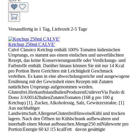
Versandfertig in 1 Tag, Lieferzeit 2-5 Tage
Ketchup 250ml CALVE'
Calvé Classico Ketchup enthält 100% Tomaten italienischen
Ursprungs, es stammt aus einem einfachen und unverfälschten
Rezept, das keine Konservierungsstoffe oder Verdickungs- und
Farbstoffe enthält. Darüber hinaus können Sie mit nur 14 Kcal
pro Portion Ihren Gerichten mit Leichtigkeit Geschmack
verleihen. Es kann in eine abwechslungsreiche und ausgewogene
Ernährung mit der Gewissheit eines Rezepts mit Zutaten
natürlichen Ursprungs aufgenommen werden.
Glutenfrei.HerkunftslandItalienProduzentUnileverVia Paolo di
Dono 3/A00142ItalienZutatenTomaten (168 g pro 100 g
Ketchup) [1], Zucker, Alkoholessig, Salz, Gewürzextrakte. [1]
Aus nachhaltiger
Landwirtschaft.AllergeneGlutenfreiHinweiseKühl und trocken
lagern. Nach den Öffnen im Kühlschrank aufbewahren und
innerhalb einen Monat aufbrauchen.Menge250 mlNährwerte pro
Portion:Energie 60 kJ /15 kcalFett davon gesättigte