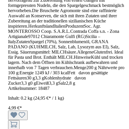
hervorragend zur Zubereitung von ersten Gängen mit
formgepressten Nudeln, die den Spargelgeschmack bestmöglich
hervorheben.Die Bruschette Agromonte sind eine raffinierte
Auswahl an Konserven, die sich mit ihren Zutaten und ihrer
Zubereitung an der traditionellen sizilianischen Küche
inspirieren.HerkunftslandItalienProduzentSoc. Agr.
MONTEROSSO Coop. S.A.R.L.Contrada Coffa s.n. - Zona
Artigianale97012 Chiaramonte Gulfi (RG)Sicilia –
ItalyZutatenSpargel (70%), Sonnenblumenöl, GRANA
PADANO (KUHMILCH, Salz, Lab, Lysozym aus EI), Salz,
Essig. Säuerungsmittel: MILCHsäure.AllegeneGlutenfrei. Ideal
für Pasta und Brot. Enthält MILCH.HinweiseKühl und trocken
lagern. Nach dem Öffnen im Kühlschrank aufbewahren und
innerhalb von 7 Tagen verbrauchen.Menge200 g Nährwerte pro
100 g:Energie 1249 kJ / 303 kcalFett davon gesättigte
Fettsäuren30 g3,3 gKohlenhydrate davon
Zucker3,3 g0 gEiweiß3,3 gSalz2,8 g
Artikelnummer:
18487
Inhalt:
0.2 kg
(24,95 €* / 1 kg)
4,99 €*