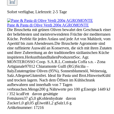
Sofort verfügbar, Lieferzeit: 2-5 Tage
Pane & Pasta di Olive Verdi 200g AGROMONTE
Die Bruschetta mit grünen Oliven bewahrt den Geschmack einer
der beliebtesten und meistverwendeten Früchte der mediterranen
Küche. Perfekt für jeden Anlass und jede Art von Mahlzeit, vom
Aperitif bis zum Abendessen.Die Bruschette Agromonte sind
eine raffinierte Auswahl an Konserven, die sich mit ihren Zutaten
und ihrer Zubereitung an der traditionellen sizilianischen Küche
inspirieren.HerkunftslandItalienProduzentSoc. Agr.
MONTEROSSO Coop. S.A.R.L.Contrada Coffa s.n. - Zona
Artigianale97012 Chiaramonte Gulfi (RG)Sicilia –
ItalyZutatengrüne Oliven (95%), Sonnenblumenöl, Weinessig,
Salz.AllegeneGlutenfrei. Ideal für Pasta und Brot.HinweiseKühl
und trocken lagern. Nach dem Öffnen im Kühlschrank
aufbewahren und innerhalb von 7 Tagen
verbrauchen.Menge200 g Nährwerte pro 100 g:Energie 1449 kJ
/ 352 kcalFett davon gesättigte
Fettsäuren37 g5,0 gKohlenhydrate davon
Zucker1,0 g0,05 gEiweiß1,2 gSalz1,6 g
Artikelnummer:
17216