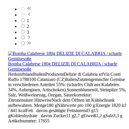
1
2
3
Bomba Calabrese 180g DELIZIE DI CALABRIA / scharfe
Gemüsesoße
HerkunftslandItalienProduzentDelizie di Calabria srlVia Conti
Ruffo 1788100 Catanzaro (CZ)ItalienZutatengemischte Gemüse
in verschiedenen Anteilen 55%: (scharfes Chili aus Kalabrien
34%, Auberginen, Artischoken),Sonnenblumenöl, Steinpilze 5%,
Salz, Weißweinessig, Oregan, Säurekorrektor:
Zitronensäure HinweiseNach dem Öffnen im Kühlschrank
aufbewahren. Menge180 gNährwerte pro 100 g:Energie 1820 kJ
/ 441 kcalFett davon gesättigte Fettsäuren43 g15
gKohlenhydrate davon Zucker11 g2,7 gEiweiß1,2 gSalz3,3 g
Artikelnummer:
17655