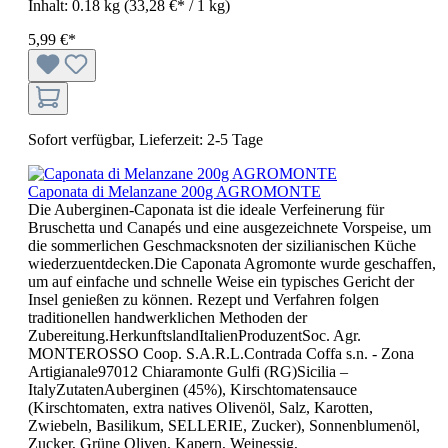
Inhalt:
0.18 kg
(33,28 €* / 1 kg)
5,99 €*
Sofort verfügbar, Lieferzeit: 2-5 Tage
Caponata di Melanzane 200g AGROMONTE
Die Auberginen-Caponata ist die ideale Verfeinerung für
Bruschetta und Canapés und eine ausgezeichnete Vorspeise, um
die sommerlichen Geschmacksnoten der sizilianischen Küche
wiederzuentdecken.Die Caponata Agromonte wurde geschaffen,
um auf einfache und schnelle Weise ein typisches Gericht der
Insel genießen zu können. Rezept und Verfahren folgen
traditionellen handwerklichen Methoden der
Zubereitung.HerkunftslandItalienProduzentSoc. Agr.
MONTEROSSO Coop. S.A.R.L.Contrada Coffa s.n. - Zona
Artigianale97012 Chiaramonte Gulfi (RG)Sicilia –
ItalyZutatenAuberginen (45%), Kirschtomatensauce
(Kirschtomaten, extra natives Olivenöl, Salz, Karotten,
Zwiebeln, Basilikum, SELLERIE, Zucker), Sonnenblumenöl,
Zucker, Grüne Oliven, Kapern, Weinessig,