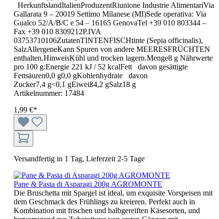
HerkunftslandItalienProduzentRiunione Industrie AlimentariVia
Gallarata 9 – 20019 Settimo Milanese (MI)Sede operativa: Via
Gualco 52/A/B/C e 54 – 16165 GenovaTel +39 010 803344 –
Fax +39 010 8309212P.IVA
03753710106ZutatenTINTENFISCHtinte (Sepia officinalis),
SalzAllergeneKann Spuren von andere MEERESFRÜCHTEN
enthalten.HinweisKühl und trocken lagern.Menge8 g Nährwerte
pro 100 g:Energie 221 kJ / 52 kcalFett davon gesättigte
Fettsäuren0,0 g0,0 gKohlenhydrate davon
Zucker7,4 g<0,1 gEiweiß4,2 gSalz18 g
Artikelnummer:
17484
1,99 €*
Versandfertig in 1 Tag, Lieferzeit 2-5 Tage
Pane & Pasta di Asparagi 200g AGROMONTE
Die Bruschetta mit Spargel ist ideal, um exquisite Vorspeisen mit
dem Geschmack des Frühlings zu kreieren. Perfekt auch in
Kombination mit frischen und halbgereiften Käsesorten, und