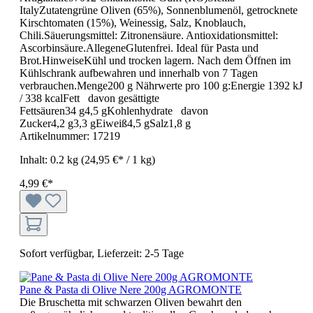
ItalyZutatengrüne Oliven (65%), Sonnenblumenöl, getrocknete
Kirschtomaten (15%), Weinessig, Salz, Knoblauch,
Chili.Säuerungsmittel: Zitronensäure. Antioxidationsmittel:
Ascorbinsäure.AllegeneGlutenfrei. Ideal für Pasta und
Brot.HinweiseKühl und trocken lagern. Nach dem Öffnen im
Kühlschrank aufbewahren und innerhalb von 7 Tagen
verbrauchen.Menge200 g Nährwerte pro 100 g:Energie 1392 kJ
/ 338 kcalFett davon gesättigte
Fettsäuren34 g4,5 gKohlenhydrate davon
Zucker4,2 g3,3 gEiweiß4,5 gSalz1,8 g
Artikelnummer:
17219
Inhalt:
0.2 kg
(24,95 €* / 1 kg)
4,99 €*
Sofort verfügbar, Lieferzeit: 2-5 Tage
Pane & Pasta di Olive Nere 200g AGROMONTE
Die Bruschetta mit schwarzen Oliven bewahrt den