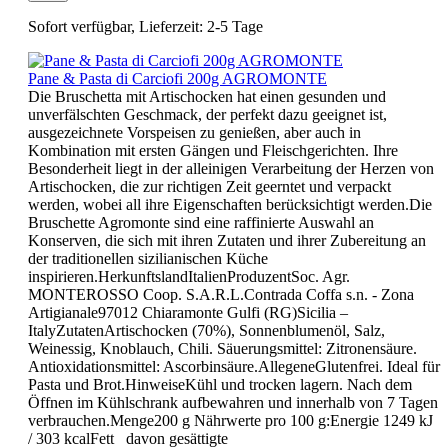
Sofort verfügbar, Lieferzeit: 2-5 Tage
Pane & Pasta di Carciofi 200g AGROMONTE
Die Bruschetta mit Artischocken hat einen gesunden und
unverfälschten Geschmack, der perfekt dazu geeignet ist,
ausgezeichnete Vorspeisen zu genießen, aber auch in
Kombination mit ersten Gängen und Fleischgerichten. Ihre
Besonderheit liegt in der alleinigen Verarbeitung der Herzen von
Artischocken, die zur richtigen Zeit geerntet und verpackt
werden, wobei all ihre Eigenschaften berücksichtigt werden.Die
Bruschette Agromonte sind eine raffinierte Auswahl an
Konserven, die sich mit ihren Zutaten und ihrer Zubereitung an
der traditionellen sizilianischen Küche
inspirieren.HerkunftslandItalienProduzentSoc. Agr.
MONTEROSSO Coop. S.A.R.L.Contrada Coffa s.n. - Zona
Artigianale97012 Chiaramonte Gulfi (RG)Sicilia –
ItalyZutatenArtischocken (70%), Sonnenblumenöl, Salz,
Weinessig, Knoblauch, Chili. Säuerungsmittel: Zitronensäure.
Antioxidationsmittel: Ascorbinsäure.AllegeneGlutenfrei. Ideal für
Pasta und Brot.HinweiseKühl und trocken lagern. Nach dem
Öffnen im Kühlschrank aufbewahren und innerhalb von 7 Tagen
verbrauchen.Menge200 g Nährwerte pro 100 g:Energie 1249 kJ
/ 303 kcalFett davon gesättigte