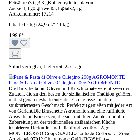
Fettsäuren30 g3,3 gKohlenhydrate davon
Zucker3,3 g0 gEiweiß3,3 gSalz2,8 g
Artikelnummer:
17214
Inhalt:
0.2 kg
(24,95 €* / 1 kg)
4,99 €*
Sofort verfügbar, Lieferzeit: 2-5 Tage
Pane & Pasta di Olive e Ciliegino 200g AGROMONTE
Die Bruschetta mit Oliven und Kirschtomate vereint zwei der
Zutaten, die zu den besten der sizilianischen Tradition gehören,
und ist genau deshalb eines der Erzeugnisse mit dem
strukturiertesten Geschmack. Perfekt zu genießen mit jeder Art
von Gericht.Die Bruschette Agromonte sind eine raffinierte
Auswahl an Konserven, die sich mit ihren Zutaten und ihrer
Zubereitung an der traditionellen sizilianischen Küche
inspirieren.HerkunftslandItalienProduzentSoc. Agr.
MONTEROSSO Coop. S.A.R.L.Contrada Coffa s.n. - Zona
Artigianale97012 Chiaramonte Gulfi (RG)Sicilia –