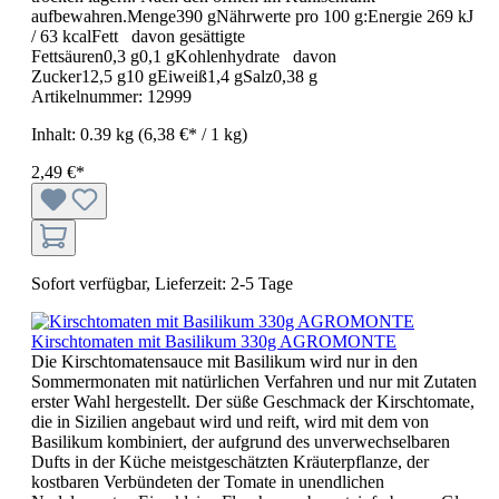
aufbewahren.Menge390 gNährwerte pro 100 g:Energie 269 kJ
/ 63 kcalFett davon gesättigte
Fettsäuren0,3 g0,1 gKohlenhydrate davon
Zucker12,5 g10 gEiweiß1,4 gSalz0,38 g
Artikelnummer:
12999
Inhalt:
0.39 kg
(6,38 €* / 1 kg)
2,49 €*
Sofort verfügbar, Lieferzeit: 2-5 Tage
Kirschtomaten mit Basilikum 330g AGROMONTE
Die Kirschtomatensauce mit Basilikum wird nur in den
Sommermonaten mit natürlichen Verfahren und nur mit Zutaten
erster Wahl hergestellt. Der süße Geschmack der Kirschtomate,
die in Sizilien angebaut wird und reift, wird mit dem von
Basilikum kombiniert, der aufgrund des unverwechselbaren
Dufts in der Küche meistgeschätzten Kräuterpflanze, der
kostbaren Verbündeten der Tomate in unendlichen