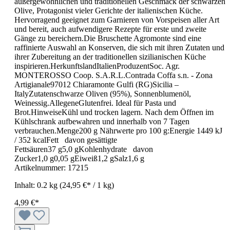
außergewöhnlichen und traditionellen Geschmack der schwarzen
Olive, Protagonist vieler Gerichte der italienischen Küche.
Hervorragend geeignet zum Garnieren von Vorspeisen aller Art
und bereit, auch aufwendigere Rezepte für erste und zweite
Gänge zu bereichern.Die Bruschette Agromonte sind eine
raffinierte Auswahl an Konserven, die sich mit ihren Zutaten und
ihrer Zubereitung an der traditionellen sizilianischen Küche
inspirieren.HerkunftslandItalienProduzentSoc. Agr.
MONTEROSSO Coop. S.A.R.L.Contrada Coffa s.n. - Zona
Artigianale97012 Chiaramonte Gulfi (RG)Sicilia –
ItalyZutatenschwarze Oliven (95%), Sonnenblumenöl,
Weinessig.AllegeneGlutenfrei. Ideal für Pasta und
Brot.HinweiseKühl und trocken lagern. Nach dem Öffnen im
Kühlschrank aufbewahren und innerhalb von 7 Tagen
verbrauchen.Menge200 g Nährwerte pro 100 g:Energie 1449 kJ
/ 352 kcalFett davon gesättigte
Fettsäuren37 g5,0 gKohlenhydrate davon
Zucker1,0 g0,05 gEiweiß1,2 gSalz1,6 g
Artikelnummer:
17215
Inhalt:
0.2 kg
(24,95 €* / 1 kg)
4,99 €*