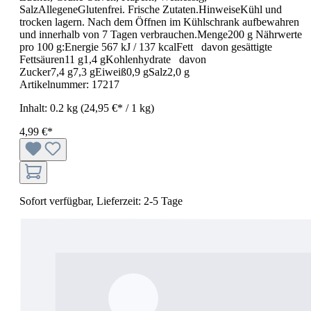
SalzAllegeneGlutenfrei. Frische Zutaten.HinweiseKühl und
trocken lagern. Nach dem Öffnen im Kühlschrank aufbewahren
und innerhalb von 7 Tagen verbrauchen.Menge200 g Nährwerte
pro 100 g:Energie 567 kJ / 137 kcalFett davon gesättigte
Fettsäuren11 g1,4 gKohlenhydrate davon
Zucker7,4 g7,3 gEiweiß0,9 gSalz2,0 g
Artikelnummer:
17217
Inhalt:
0.2 kg
(24,95 €* / 1 kg)
4,99 €*
Sofort verfügbar, Lieferzeit: 2-5 Tage