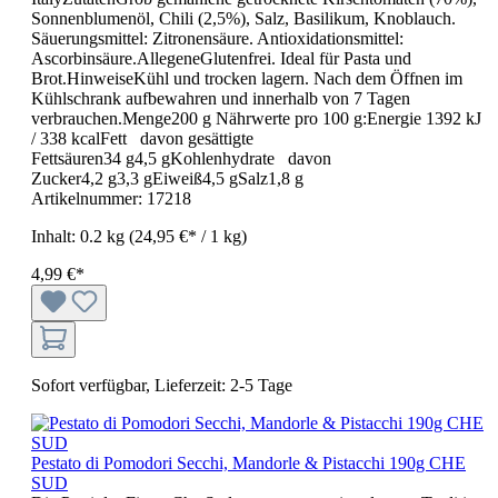
Sonnenblumenöl, Chili (2,5%), Salz, Basilikum, Knoblauch.
Säuerungsmittel: Zitronensäure. Antioxidationsmittel:
Ascorbinsäure.AllegeneGlutenfrei. Ideal für Pasta und
Brot.HinweiseKühl und trocken lagern. Nach dem Öffnen im
Kühlschrank aufbewahren und innerhalb von 7 Tagen
verbrauchen.Menge200 g Nährwerte pro 100 g:Energie 1392 kJ
/ 338 kcalFett davon gesättigte
Fettsäuren34 g4,5 gKohlenhydrate davon
Zucker4,2 g3,3 gEiweiß4,5 gSalz1,8 g
Artikelnummer:
17218
Inhalt:
0.2 kg
(24,95 €* / 1 kg)
4,99 €*
Sofort verfügbar, Lieferzeit: 2-5 Tage
Pestato di Pomodori Secchi, Mandorle & Pistacchi 190g CHE
SUD