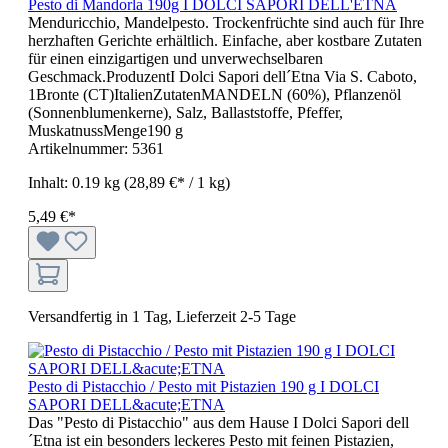
Pesto di Mandorla 190g I DOLCI SAPORI DELL'ETNA
Menduricchio, Mandelpesto. Trockenfrüchte sind auch für Ihre
herzhaften Gerichte erhältlich. Einfache, aber kostbare Zutaten
für einen einzigartigen und unverwechselbaren
Geschmack.ProduzentI Dolci Sapori dell´Etna Via S. Caboto,
1Bronte (CT)ItalienZutatenMANDELN (60%), Pflanzenöl
(Sonnenblumenkerne), Salz, Ballaststoffe, Pfeffer,
MuskatnussMenge190 g
Artikelnummer:
5361
Inhalt:
0.19 kg
(28,89 €* / 1 kg)
5,49 €*
Versandfertig in 1 Tag, Lieferzeit 2-5 Tage
Pesto di Pistacchio / Pesto mit Pistazien 190 g I DOLCI
SAPORI DELL&acute;ETNA
Das "Pesto di Pistacchio" aus dem Hause I Dolci Sapori dell
´Etna ist ein besonders leckeres Pesto mit feinen Pistazien,