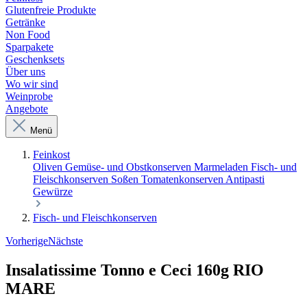
Glutenfreie Produkte
Getränke
Non Food
Sparpakete
Geschenksets
Über uns
Wo wir sind
Weinprobe
Angebote
Menü
Feinkost
Oliven
Gemüse- und Obstkonserven
Marmeladen
Fisch- und
Fleischkonserven
Soßen
Tomatenkonserven
Antipasti
Gewürze
Fisch- und Fleischkonserven
Vorherige
Nächste
Insalatissime Tonno e Ceci 160g RIO
MARE