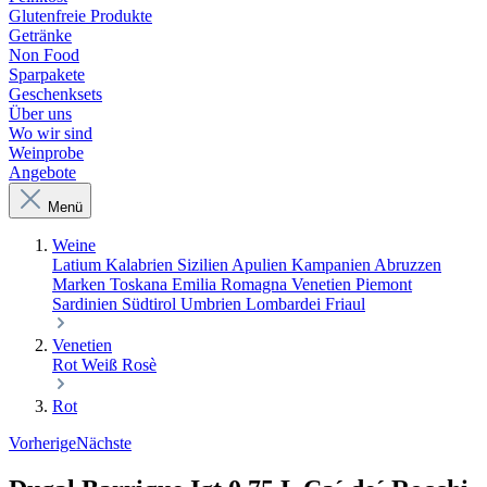
Glutenfreie Produkte
Getränke
Non Food
Sparpakete
Geschenksets
Über uns
Wo wir sind
Weinprobe
Angebote
Menü
Weine
Latium
Kalabrien
Sizilien
Apulien
Kampanien
Abruzzen
Marken
Toskana
Emilia Romagna
Venetien
Piemont
Sardinien
Südtirol
Umbrien
Lombardei
Friaul
Venetien
Rot
Weiß
Rosè
Rot
Vorherige
Nächste