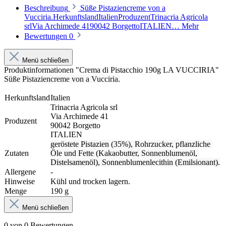
Beschreibung
Süße Pistaziencreme von a
Vucciria.HerkunftslandItalienProduzentTrinacria Agricola
srlVia Archimede 4190042 BorgettoITALIEN…
Mehr
Bewertungen
0
Menü schließen
Produktinformationen "Crema di Pistacchio 190g LA VUCCIRIA"
Süße Pistaziencreme von a Vucciria.
Herkunftsland
Italien
Trinacria Agricola srl
Via Archimede 41
Produzent
90042 Borgetto
ITALIEN
geröstete Pistazien (35%), Rohrzucker, pflanzliche 
Zutaten
Öle und Fette (Kakaobutter, Sonnenblumenöl, 
Distelsamenöl), Sonnenblumenlecithin (Emilsionant).
Allergene
-
Hinweise
Kühl und trocken lagern.
Menge
190 g
Menü schließen
0 von 0 Bewertungen