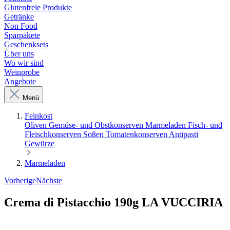
Glutenfreie Produkte
Getränke
Non Food
Sparpakete
Geschenksets
Über uns
Wo wir sind
Weinprobe
Angebote
Menü
Feinkost
Oliven
Gemüse- und Obstkonserven
Marmeladen
Fisch- und
Fleischkonserven
Soßen
Tomatenkonserven
Antipasti
Gewürze
Marmeladen
Vorherige
Nächste
Crema di Pistacchio 190g LA VUCCIRIA