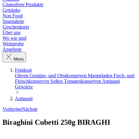
Glutenfreie Produkte
Getränke
Non Food
Sparpakete
Geschenksets
Über uns
Wo wir sind
Weinprobe
Angebote
Menü
Feinkost
Oliven
Gemüse- und Obstkonserven
Marmeladen
Fisch- und
Fleischkonserven
Soßen
Tomatenkonserven
Antipasti
Gewürze
Antipasti
Vorherige
Nächste
Biraghini Cubetti 250g BIRAGHI