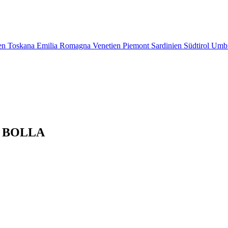
en
Toskana
Emilia Romagna
Venetien
Piemont
Sardinien
Südtirol
Umb
 L BOLLA