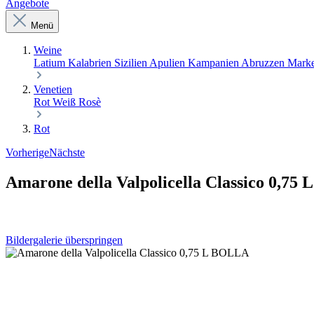
Angebote
Menü
Weine
Latium
Kalabrien
Sizilien
Apulien
Kampanien
Abruzzen
Mark
Venetien
Rot
Weiß
Rosè
Rot
Vorherige
Nächste
Amarone della Valpolicella Classico 0,75
Bildergalerie überspringen