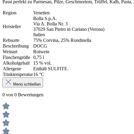
Passt perfekt zu Parmesan, Pilze, Geschmortem, Trüffel, Kalb, Pasta
Region
Venetien
Bolla S.p.A.
Via A. Bolla Nr. 3
Hersteller
37029 San Pietro in Cariano (Verona)
Italien
Rebsorte
75% Corvina, 25% Rondinella
Beschreibung
DOCG
Weinart
Rotwein
Flaschengröße
0,75 l
Alkoholgehalt
15 % vol.
Allergene
Enthält SULFITE.
Trinktemperatur
16 °C
Menü schließen
0 von 0 Bewertungen