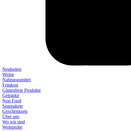
Neuheiten
Weine
Nahrungsmittel
Feinkost
Glutenfreie Produkte
Getränke
Non Food
Sparpakete
Geschenksets
Über uns
Wo wir sind
Weinprobe