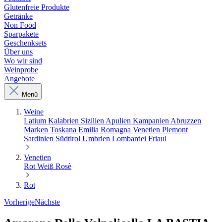
Glutenfreie Produkte
Getränke
Non Food
Sparpakete
Geschenksets
Über uns
Wo wir sind
Weinprobe
Angebote
Menü
Weine
Latium
Kalabrien
Sizilien
Apulien
Kampanien
Abruzzen
Marken
Toskana
Emilia Romagna
Venetien
Piemont
Sardinien
Südtirol
Umbrien
Lombardei
Friaul
Venetien
Rot
Weiß
Rosè
Rot
Vorherige
Nächste