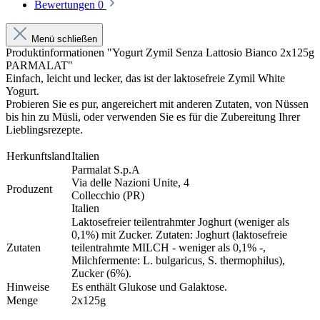
Bewertungen
0
Menü schließen
Produktinformationen "Yogurt Zymil Senza Lattosio Bianco 2x125g
PARMALAT"
Einfach, leicht und lecker, das ist der laktosefreie Zymil White
Yogurt.
Probieren Sie es pur, angereichert mit anderen Zutaten, von Nüssen
bis hin zu Müsli, oder verwenden Sie es für die Zubereitung Ihrer
Lieblingsrezepte.
Herkunftsland
Italien
Parmalat S.p.A
Via delle Nazioni Unite, 4
Produzent
Collecchio (PR)
Italien
Laktosefreier teilentrahmter Joghurt (weniger als
0,1%) mit Zucker. Zutaten: Joghurt (laktosefreie
Zutaten
teilentrahmte MILCH - weniger als 0,1% -,
Milchfermente: L. bulgaricus, S. thermophilus),
Zucker (6%).
Hinweise
Es enthält Glukose und Galaktose.
Menge
2x125g