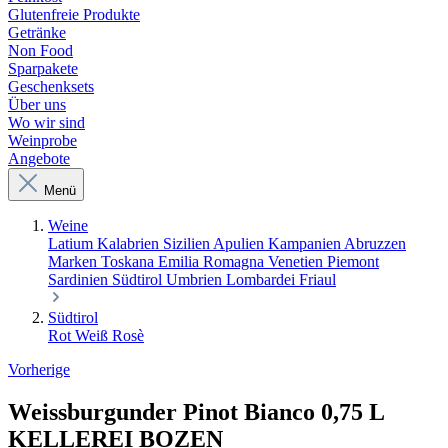
Glutenfreie Produkte
Getränke
Non Food
Sparpakete
Geschenksets
Über uns
Wo wir sind
Weinprobe
Angebote
Menü
Weine
Latium
Kalabrien
Sizilien
Apulien
Kampanien
Abruzzen
Marken
Toskana
Emilia Romagna
Venetien
Piemont
Sardinien
Südtirol
Umbrien
Lombardei
Friaul
Südtirol
Rot
Weiß
Rosè
Vorherige
Weissburgunder Pinot Bianco 0,75 L
KELLEREI BOZEN