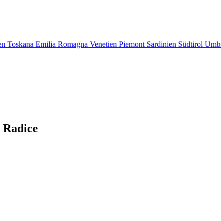
en
Toskana
Emilia Romagna
Venetien
Piemont
Sardinien
Südtirol
Umb
 Radice