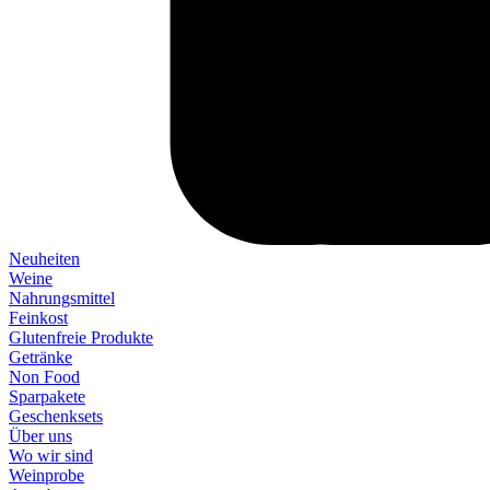
Neuheiten
Weine
Nahrungsmittel
Feinkost
Glutenfreie Produkte
Getränke
Non Food
Sparpakete
Geschenksets
Über uns
Wo wir sind
Weinprobe