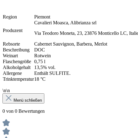
Region
Piemont
Cavalieri Moasca, Alibrianza srl
Produzent
Via Teodoro Moneta, 23, 23876 Monticello LC, Itali
Rebsorte
Cabernet Sauvignon, Barbera, Merlot
Beschreibung
DOC
Weinart
Rotwein
Flaschengröße
0,75 l
Alkoholgehalt
13,5% vol.
Allergene
Enthält SULFITE.
Trinktemperatur
18 °C
\n\n
Menü schließen
0 von 0 Bewertungen