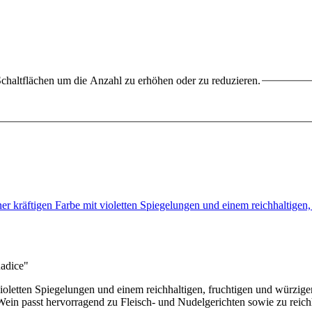
chaltflächen um die Anzahl zu erhöhen oder zu reduzieren.
iner kräftigen Farbe mit violetten Spiegelungen und einem reichhaltige
adice"
t violetten Spiegelungen und einem reichhaltigen, fruchtigen und würz
ein passt hervorragend zu Fleisch- und Nudelgerichten sowie zu reich