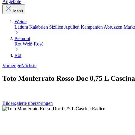
Angebote
Menü
Weine
Latium
Kalabrien
Sizilien
Apulien
Kampanien
Abruzzen
Mark
Piemont
Rot
Weiß
Rosè
Rot
Vorherige
Nächste
Toto Monferrato Rosso Doc 0,75 L Cascina
Bildergalerie überspringen