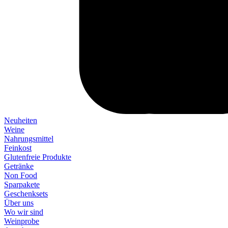
Neuheiten
Weine
Nahrungsmittel
Feinkost
Glutenfreie Produkte
Getränke
Non Food
Sparpakete
Geschenksets
Über uns
Wo wir sind
Weinprobe