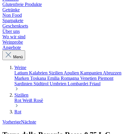
Glutenfreie Produkte
Getränke
Non Food
Sparpakete
Geschenksets
Über uns
Wo wir sind
Weinprobe
Angebote
Menü
Weine
Latium
Kalabrien
Sizilien
Apulien
Kampanien
Abruzzen
Marken
Toskana
Emilia Romagna
Venetien
Piemont
Sardinien
Südtirol
Umbrien
Lombardei
Friaul
Sizilien
Rot
Weiß
Rosè
Rot
Vorherige
Nächste