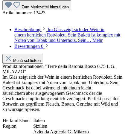
Zum Merkzettel hinzufügen
Artikelnummer:
13423
Beschreibung
Im Glas zeigt sich der Wein in
einem herrlichen Rotviolett. Sein Bukett ist komplex mit
Noten von Tabak und Unterholz. Sein…
Mehr
Bewertungen
0
Menü schließen
Produktinformationen "Terre della Baronia Rosso 0,75 L G.
MILAZZO"
Im Glas zeigt sich der Wein in einem herrlichen Rotviolett. Sein
Bukett ist komplex mit Noten von Tabak und Unterholz. Sein
Geschmack ist dabei wärmend mit einem leicht
säuerlichem aber ausgewogenem Geschmack der die
Geschmacksempfindung deutlich verlängert. Perfekt passt der
Rotwein zu gegrilltem Fleisch, Braten, Gerichte mit Wild und
zu würzige Speisen.
Herkunftsland
Italien
Region
Sizilien
Azienda Agricola G. Milazzo