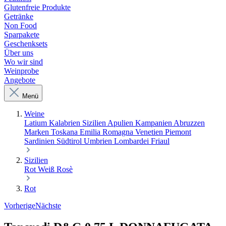
Glutenfreie Produkte
Getränke
Non Food
Sparpakete
Geschenksets
Über uns
Wo wir sind
Weinprobe
Angebote
Menü
Weine
Latium
Kalabrien
Sizilien
Apulien
Kampanien
Abruzzen
Marken
Toskana
Emilia Romagna
Venetien
Piemont
Sardinien
Südtirol
Umbrien
Lombardei
Friaul
Sizilien
Rot
Weiß
Rosè
Rot
Vorherige
Nächste