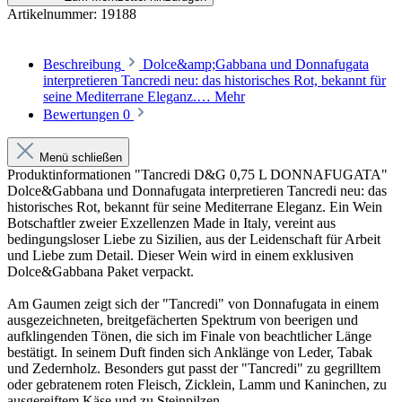
Artikelnummer:
19188
Beschreibung
Dolce&amp;Gabbana und Donnafugata
interpretieren Tancredi neu: das historisches Rot, bekannt für
seine Mediterrane Eleganz.…
Mehr
Bewertungen
0
Menü schließen
Produktinformationen "Tancredi D&G 0,75 L DONNAFUGATA"
Dolce&Gabbana und Donnafugata interpretieren Tancredi neu: das
historisches Rot, bekannt für seine Mediterrane Eleganz. Ein Wein
Botschaftler zweier Exzellenzen Made in Italy, vereint aus
bedingungsloser Liebe zu Sizilien, aus der Leidenschaft für Arbeit
und Liebe zum Detail. Dieser Wein wird in einem exklusiven
Dolce&Gabbana Paket verpackt.
Am Gaumen zeigt sich der "Tancredi" von Donnafugata in einem
ausgezeichneten, breitgefächerten Spektrum von beerigen und
aufklingenden Tönen, die sich im Finale von beachtlicher Länge
bestätigt. In seinem Duft finden sich Anklänge von Leder, Tabak
und Zedernholz. Besonders gut passt der "Tancredi" zu gegrilltem
oder gebratenem roten Fleisch, Zicklein, Lamm und Kaninchen, zu
ausgereiftem Käse und zu Steinpilzen.