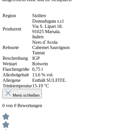
Region
Sizilien
Donnafugata s.r.l
V
ia S. Lipari 18.
Produzent
91025 Marsala.
Italien
Nero d´Avola
Rebsorte
Cabernet Sauvignon
Tannat
Beschreibung
IGP
Weinart
Rotwein
Flaschengröße
0,75 l
Alkoholgehalt
13,6 % vol.
Allergene
Enthält SULFITE.
Trinktemperatur
15-19 °C
Menü schließen
0 von 0 Bewertungen