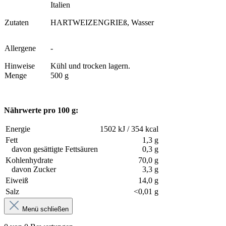
Italien
Zutaten
HARTWEIZENGRIEß, Wasser
Allergene
-
Hinweise
Kühl und trocken lagern.
Menge
500 g
Nährwerte pro 100 g:
Energie
1502 kJ / 354 kcal
Fett
1,3 g
davon gesättigte Fettsäuren
0,3 g
Kohlenhydrate
70,0 g
davon Zucker
3,3 g
Eiweiß
14,0 g
Salz
<0,01 g
Menü schließen