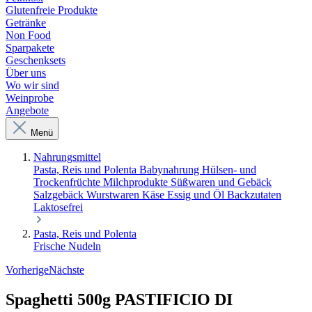
Glutenfreie Produkte
Getränke
Non Food
Sparpakete
Geschenksets
Über uns
Wo wir sind
Weinprobe
Angebote
Menü
Nahrungsmittel
Pasta, Reis und Polenta
Babynahrung
Hülsen- und
Trockenfrüchte
Milchprodukte
Süßwaren und Gebäck
Salzgebäck
Wurstwaren
Käse
Essig und Öl
Backzutaten
Laktosefrei
Pasta, Reis und Polenta
Frische Nudeln
Vorherige
Nächste
Spaghetti 500g PASTIFICIO DI