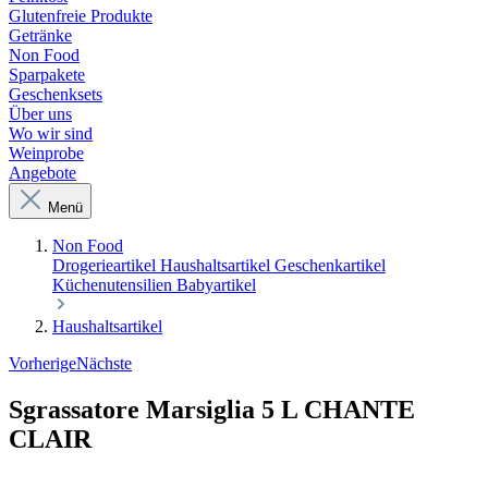
Glutenfreie Produkte
Getränke
Non Food
Sparpakete
Geschenksets
Über uns
Wo wir sind
Weinprobe
Angebote
Menü
Non Food
Drogerieartikel
Haushaltsartikel
Geschenkartikel
Küchenutensilien
Babyartikel
Haushaltsartikel
Vorherige
Nächste
Sgrassatore Marsiglia 5 L CHANTE
CLAIR