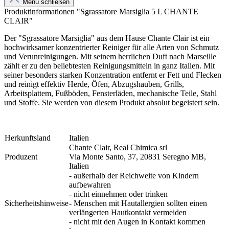
Menü schließen
Produktinformationen "Sgrassatore Marsiglia 5 L CHANTE
CLAIR"
Der "Sgrassatore Marsiglia" aus dem Hause Chante Clair ist ein
hochwirksamer konzentrierter Reiniger für alle Arten von Schmutz
und Verunreinigungen. Mit seinem herrlichen Duft nach Marseille
zählt er zu den beliebtesten Reinigungsmitteln in ganz Italien. Mit
seiner besonders starken Konzentration entfernt er Fett und Flecken
und reinigt effektiv Herde, Öfen, Abzugshauben, Grills,
Arbeitsplattem, Fußböden, Fensterläden, mechanische Teile, Stahl
und Stoffe. Sie werden von diesem Produkt absolut begeistert sein.
Herkunftsland
Italien
Chante Clair, Real Chimica srl
Produzent
Via Monte Santo, 37, 20831 Seregno MB,
Italien
- außerhalb der Reichweite von Kindern
aufbewahren
- nicht einnehmen oder trinken
Sicherheitshinweise
- Menschen mit Hautallergien sollten einen
verlängerten Hautkontakt vermeiden
- nicht mit den Augen in Kontakt kommen