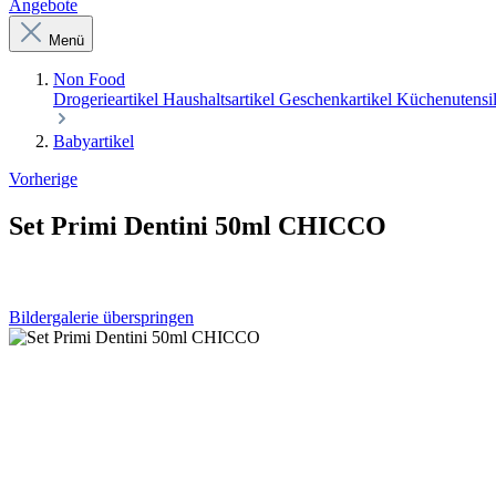
Angebote
Menü
Non Food
Drogerieartikel
Haushaltsartikel
Geschenkartikel
Küchenutensi
Babyartikel
Vorherige
Set Primi Dentini 50ml CHICCO
Bildergalerie überspringen