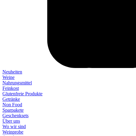
Neuheiten
Weine
Nahrungsmittel
Feinkost
Glutenfreie Produkte
Getränke
Non Food
Sparpakete
Geschenksets
Über uns
Wo wir sind
Weinprobe