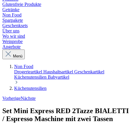
Glutenfreie Produkte
Getränke
Non Food
Sparpakete
Geschenksets
Über uns
Wo wir sind
Weinprobe
Angebote
Menü
Non Food
Drogerieartikel
Haushaltsartikel
Geschenkartikel
Küchenutensilien
Babyartikel
Küchenutensilien
Vorherige
Nächste
Set Mini Express RED 2Tazze BIALETTI
/ Espresso Maschine mit zwei Tassen