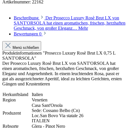
Artikelnummer:
22162
Beschreibung
Der Prosecco Luxury Rosè Brut LX von
SANT'ORSOLA hat einen aromatischen, frischen, herzhaften
Geschmack, von großer Eleganz…
Mehr
Bewertungen
0
Menü schließen
Produktinformationen "Prosecco Luxury Rosè Brut LX 0,75 L
SANT'ORSOLA"
Der Prosecco Luxury Rosè Brut LX von SANT'ORSOLA hat
einen aromatischen, frischen, herzhaften Geschmack, von großer
Eleganz und Angenehmheit. In einem leuchtenden Rosa, passt er
gut als ausgezeichneter Aperitif, ideal zu leichten Gerichten, ersten
Gängen und Krustentieren
Herkunftsland
Italien
Region
Venetien
Casa Sant'Orsola
Sede: Cossano Belbo (Cn)
Produzent
Loc.San Bovo Via statale 26
ITALIEN
Rebsorte
Glera - Pinot Nero