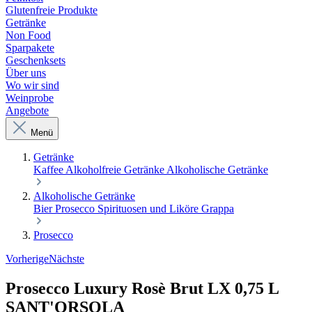
Glutenfreie Produkte
Getränke
Non Food
Sparpakete
Geschenksets
Über uns
Wo wir sind
Weinprobe
Angebote
Menü
Getränke
Kaffee
Alkoholfreie Getränke
Alkoholische Getränke
Alkoholische Getränke
Bier
Prosecco
Spirituosen und Liköre
Grappa
Prosecco
Vorherige
Nächste
Prosecco Luxury Rosè Brut LX 0,75 L
SANT'ORSOLA