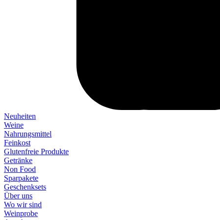
Neuheiten
Weine
Nahrungsmittel
Feinkost
Glutenfreie Produkte
Getränke
Non Food
Sparpakete
Geschenksets
Über uns
Wo wir sind
Weinprobe