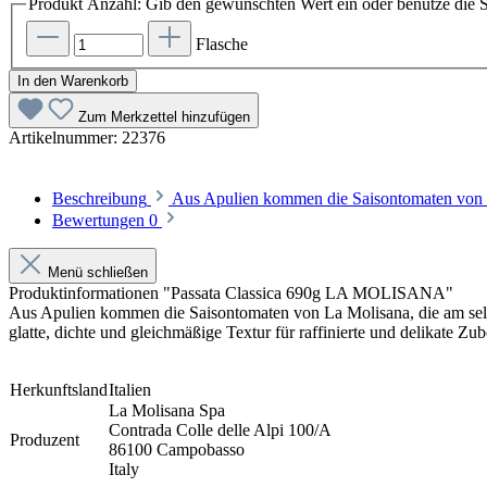
Produkt Anzahl: Gib den gewünschten Wert ein oder benutze die S
Flasche
In den Warenkorb
Zum Merkzettel hinzufügen
Artikelnummer:
22376
Beschreibung
Aus Apulien kommen die Saisontomaten von L
Bewertungen
0
Menü schließen
Produktinformationen "Passata Classica 690g LA MOLISANA"
Aus Apulien kommen die Saisontomaten von La Molisana, die am selbe
glatte, dichte und gleichmäßige Textur für raffinierte und delikate Zu
Herkunftsland
Italien
La Molisana Spa
Contrada Colle delle Alpi 100/A
Produzent
86100 Campobasso
Italy