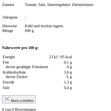
Zutaten
Tomate, Salz, Säureregulator: Zitronensäure
Allergene
-
Hinweise
Kühl und trocken lagern.
Menge
690 g
Nährwerte pro 100 g:
Energie
23 kJ / 95 kcal
Fett
0,1 g
davon gesättigte Fettsäuren
0 g
Kohlenhydrate
3,6 g
davon Zucker
3, g
Eiweiß
1,3 g
Salz
0,4 g
Menü schließen
0 von 0 Bewertungen