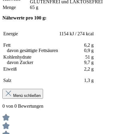
GLUTENFREI und LAKTOSEFREI
Menge
65 g
Nährwerte pro 100 g:
Energie
1154 kJ / 274 kcal
Fett
6,2 g
davon gesättigte Fettsäuren
0,9 g
Kohlenhydrate
51 g
davon Zucker
9,7 g
Eiweiß
2,2 g
Salz
1,3 g
Menü schließen
0 von 0 Bewertungen