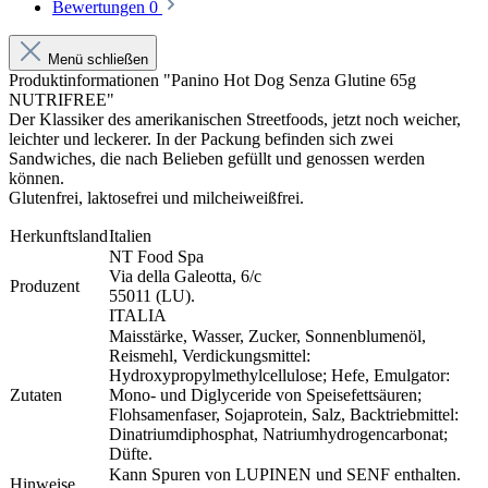
Bewertungen
0
Menü schließen
Produktinformationen "Panino Hot Dog Senza Glutine 65g
NUTRIFREE"
Der Klassiker des amerikanischen Streetfoods, jetzt noch weicher,
leichter und leckerer. In der Packung befinden sich zwei
Sandwiches, die nach Belieben gefüllt und genossen werden
können.
Glutenfrei, laktosefrei und milcheiweißfrei.
Herkunftsland
Italien
NT Food Spa
Via della Galeotta, 6/c
Produzent
55011 (LU).
ITALIA
Maisstärke, Wasser, Zucker, Sonnenblumenöl,
Reismehl, Verdickungsmittel:
Hydroxypropylmethylcellulose; Hefe, Emulgator:
Zutaten
Mono- und Diglyceride von Speisefettsäuren;
Flohsamenfaser, Sojaprotein, Salz, Backtriebmittel:
Dinatriumdiphosphat, Natriumhydrogencarbonat;
Düfte.
Kann Spuren von LUPINEN und SENF enthalten.
Hinweise