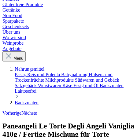
Glutenfreie Produkte
Getränke
Non Food
Sparpakete
Geschenksets
Über uns
Wo wir sind
Weinprobe
Angebote
Menü
Nahrungsmittel
Pasta, Reis und Polenta
Babynahrung
Hülsen- und
Trockenfrüchte
Milchprodukte
Süßwaren und Gebäck
Salzgebäck
Wurstwaren
Käse
Essig und Öl
Backzutaten
Laktosefrei
Backzutaten
Vorherige
Nächste
Paneangeli Le Torte Degli Angeli Vaniglia
410g / Fertige Mischung für Torte