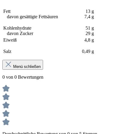
Fett
13 g
davon gesättigte Fettsäuren
7,4 g
Kohlenhydrate
51 g
davon Zucker
29 g
Eiweiß
4,8 g
Salz
0,49 g
Menü schließen
0 von 0 Bewertungen
Durchschnittliche Bewertung von 0 von 5 Sternen