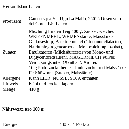
Herkunftsland
Italien
Cameo s.p.a.
Via Ugo La Malfa, 25015 Desenzano
Produzent
del Garda BS, Italien
Mischung für den Teig 400 g: Zucker, weiches
WEIZENMEHL, WEIZENstärke, Maisstärke,
Glukosesirup, Backtriebmittel (Gluconodeltalacton,
Natriumhydrogencarbonat, Monocalciumphosphat),
Zutaten
Emulgatoren (Milchsäureester von Mono- und
Diglyceridfettsäuren), MAGERMILCH Pulver,
Verdickungsmittel (Xanthan), Aroma.
10 g Puderzuckerbeutel: Puderzucker mit Maisstärke
für Süßwaren (Zucker, Maisstärke).
Allergene
Kann EIER, NÜSSE, SOJA enthalten.
Hinweis
Kühl und trocken lagern.
Menge
410 g
Nährwerte pro 100 g:
Energie
1430 kJ / 340 kcal