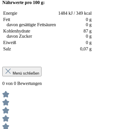
Nährwerte pro 100 g:
Energie
1484 kJ / 349 kcal
Fett
0 g
davon gesättigte Fettsäuren
0 g
Kohlenhydrate
87 g
davon Zucker
0 g
Eiweiß
0 g
Salz
0,07 g
Menü schließen
0 von 0 Bewertungen