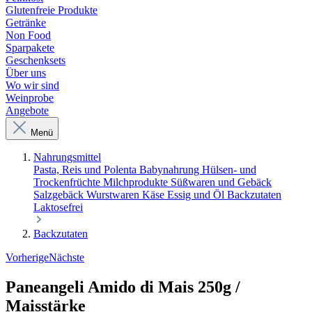
Glutenfreie Produkte
Getränke
Non Food
Sparpakete
Geschenksets
Über uns
Wo wir sind
Weinprobe
Angebote
Menü
Nahrungsmittel
Pasta, Reis und Polenta
Babynahrung
Hülsen- und
Trockenfrüchte
Milchprodukte
Süßwaren und Gebäck
Salzgebäck
Wurstwaren
Käse
Essig und Öl
Backzutaten
Laktosefrei
Backzutaten
Vorherige
Nächste
Paneangeli Amido di Mais 250g /
Maisstärke