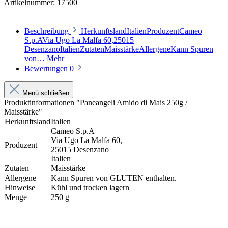
Artikelnummer:
17500
Beschreibung
HerkunftslandItalienProduzentCameo
S.p.AVia Ugo La Malfa 60,25015
DesenzanoItalienZutatenMaisstärkeAllergeneKann Spuren
von…
Mehr
Bewertungen
0
Menü schließen
Produktinformationen "Paneangeli Amido di Mais 250g /
Maisstärke"
Herkunftsland
Italien
Cameo S.p.A
Via Ugo La Malfa 60,
Produzent
25015 Desenzano
Italien
Zutaten
Maisstärke
Allergene
Kann Spuren von GLUTEN enthalten.
Hinweise
Kühl und trocken lagern
Menge
250 g