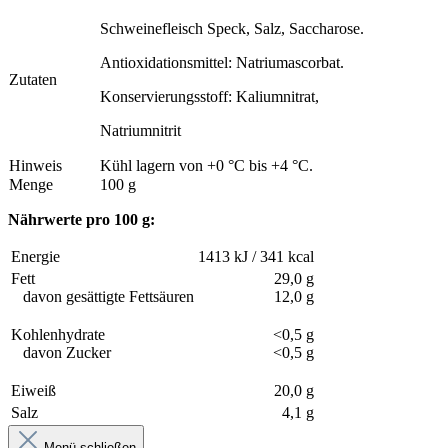
Schweinefleisch Speck
, Salz, Saccharose.
Antioxidationsmittel:
Natriumascorbat.
Zutaten
Konservierungsstoff: Kaliumnitrat,
Natriumnitrit
Hinweis
Kühl lagern von +0 °C bis +4 °C.
Menge
100 g
Nährwerte pro 100 g:
Energie
1413 kJ / 341 kcal
Fett
29,0 g
davon gesättigte Fettsäuren
12,0 g
Kohlenhydrate
<0,5 g
davon Zucker
<0,5 g
Eiweiß
20,0 g
Salz
4,1 g
Menü schließen