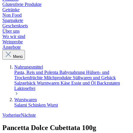
Glutenfreie Produkte
Getränke
Non Food
Sparpakete
Geschenksets
Über uns
Wo wir sind
Weinprobe
Angebote
Menü
Nahrungsmittel
Pasta, Reis und Polenta
Babynahrung
Hülsen- und
Trockenfrüchte
Milchprodukte
Süßwaren und Gebäck
Salzgebäck
Wurstwaren
Käse
Essig und Öl
Backzutaten
Laktosefrei
Wurstwaren
Salami
Schinken
Wurst
Vorherige
Nächste
Pancetta Dolce Cubettata 100g