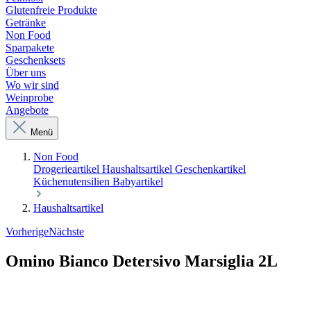
Glutenfreie Produkte
Getränke
Non Food
Sparpakete
Geschenksets
Über uns
Wo wir sind
Weinprobe
Angebote
Menü
Non Food
Drogerieartikel
Haushaltsartikel
Geschenkartikel
Küchenutensilien
Babyartikel
Haushaltsartikel
Vorherige
Nächste
Omino Bianco Detersivo Marsiglia 2L