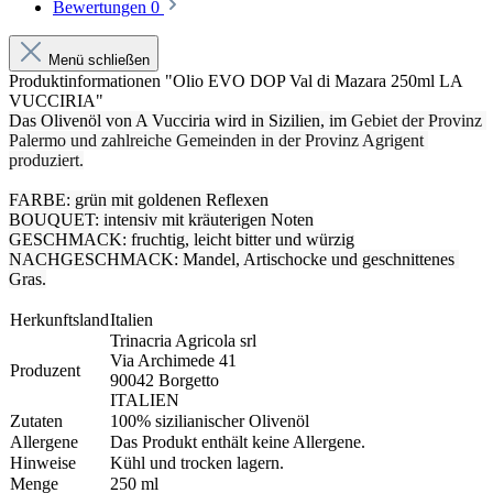
Bewertungen
0
Menü schließen
Produktinformationen "Olio EVO DOP Val di Mazara 250ml LA
VUCCIRIA"
Das Olivenöl von A Vucciria wird in Sizilien, im 
Gebiet der Provinz 
Palermo und zahlreiche Gemeinden in der Provinz Agrigent 
produziert.
FARBE: grün mit goldenen Reflexen
BOUQUET: intensiv mit kräuterigen Noten
GESCHMACK: fruchtig, leicht bitter und würzig
NACHGESCHMACK: Mandel, Artischocke und geschnittenes 
Gras.
Herkunftsland
Italien
Trinacria Agricola srl
Via Archimede 41
Produzent
90042 Borgetto
ITALIEN
Zutaten
100% sizilianischer Olivenöl
Allergene
Das Produkt enthält keine Allergene.
Hinweise
Kühl und trocken lagern.
Menge
250 ml