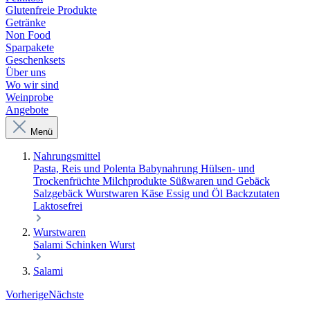
Glutenfreie Produkte
Getränke
Non Food
Sparpakete
Geschenksets
Über uns
Wo wir sind
Weinprobe
Angebote
Menü
Nahrungsmittel
Pasta, Reis und Polenta
Babynahrung
Hülsen- und
Trockenfrüchte
Milchprodukte
Süßwaren und Gebäck
Salzgebäck
Wurstwaren
Käse
Essig und Öl
Backzutaten
Laktosefrei
Wurstwaren
Salami
Schinken
Wurst
Salami
Vorherige
Nächste