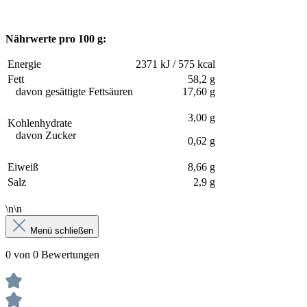
Nährwerte pro 100 g:
Energie
2371 kJ / 575 kcal
Fett
58,2 g
davon gesättigte Fettsäuren
17,60 g
3,00 g
Kohlenhydrate
davon Zucker
0,62 g
Eiweiß
8,66 g
Salz
2,9 g
\n\n
Menü schließen
0 von 0 Bewertungen