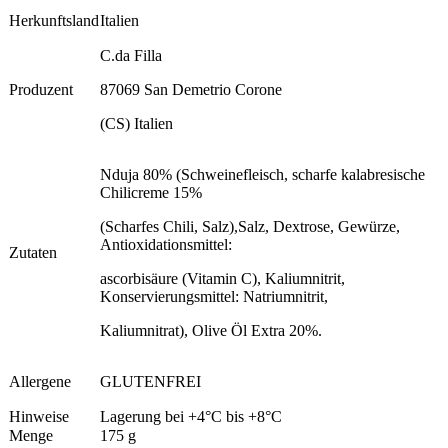
Herkunftsland
Italien
C.da Filla
Produzent
87069 San Demetrio Corone
(CS) Italien
Nduja 80% (Schweinefleisch, scharfe kalabresische
Chilicreme 15%
(Scharfes Chili, Salz),Salz, Dextrose, Gewürze,
Antioxidationsmittel:
Zutaten
ascorbisäure (Vitamin C), Kaliumnitrit,
Konservierungsmittel: Natriumnitrit,
Kaliumnitrat), Olive Öl Extra 20%.
Allergene
GLUTENFREI
Hinweise
Lagerung bei +4°C bis +8°C
Menge
175 g