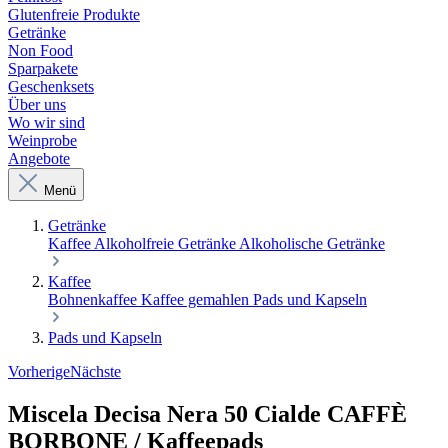
Glutenfreie Produkte
Getränke
Non Food
Sparpakete
Geschenksets
Über uns
Wo wir sind
Weinprobe
Angebote
Menü
Getränke
Kaffee
Alkoholfreie Getränke
Alkoholische Getränke
Kaffee
Bohnenkaffee
Kaffee gemahlen
Pads und Kapseln
Pads und Kapseln
Vorherige
Nächste
Miscela Decisa Nera 50 Cialde CAFFÈ
BORBONE / Kaffeepads