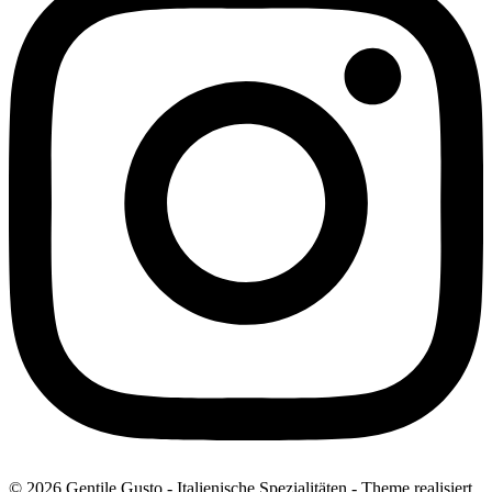
© 2026 Gentile Gusto - Italienische Spezialitäten - Theme realisiert