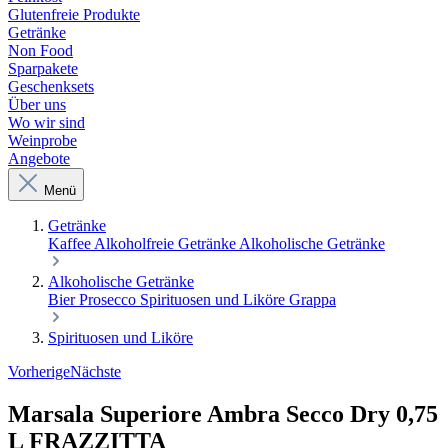
Glutenfreie Produkte
Getränke
Non Food
Sparpakete
Geschenksets
Über uns
Wo wir sind
Weinprobe
Angebote
Menü
Getränke
Kaffee
Alkoholfreie Getränke
Alkoholische Getränke
Alkoholische Getränke
Bier
Prosecco
Spirituosen und Liköre
Grappa
Spirituosen und Liköre
Vorherige
Nächste
Marsala Superiore Ambra Secco Dry 0,75
L FRAZZITTA