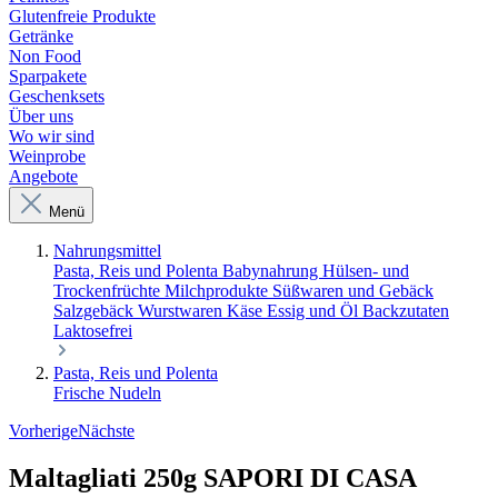
Glutenfreie Produkte
Getränke
Non Food
Sparpakete
Geschenksets
Über uns
Wo wir sind
Weinprobe
Angebote
Menü
Nahrungsmittel
Pasta, Reis und Polenta
Babynahrung
Hülsen- und
Trockenfrüchte
Milchprodukte
Süßwaren und Gebäck
Salzgebäck
Wurstwaren
Käse
Essig und Öl
Backzutaten
Laktosefrei
Pasta, Reis und Polenta
Frische Nudeln
Vorherige
Nächste
Maltagliati 250g SAPORI DI CASA