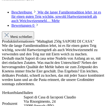
Beschreibung
Wie die lange Familientradition lehrt, ist es
für einen guten Teig wichtig, sowohl Hartweizengrieß als
auch Weichweizenmehl…
Mehr
Bewertungen
0
Menü schließen
Produktinformationen "Maltagliati 250g SAPORI DI CASA"
Wie die lange Familientradition lehrt, ist es für einen guten Teig
wichtig, sowohl Hartweizengrieß als auch Weichweizenmehl zu
verwenden und den Teig nur mit Eiern weich zu machen.
Deshalb macht Sapori di casa seine Nudeln von Anfang an so, mit
drei einfachen Zutaten. Was macht den Unterschied? Neben der
hervorragenden Qualität der Mehle haben sie zum Zeitpunkt des
Knetens immer frische Eier geschält. Das Ergebnis? Ein leichtes,
delikates Produkt, schnell zu kochen, das mit jeder Sauce kombiniert
werden kann und an die Pasta erinnert, die unsere Großmütter
sonntags zubereiteten.
Herkunftsland
Italien
Sapori di Casa di Iacoponi Claudio
Via Risorgimento, 24
Produzent
33090 Sequals (PN)