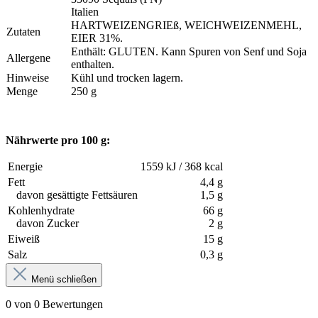
Italien
HARTWEIZENGRIEß, WEICHWEIZENMEHL,
Zutaten
EIER 31%.
Enthält: GLUTEN. Kann Spuren von Senf und Soja
Allergene
enthalten.
Hinweise
Kühl und trocken lagern.
Menge
250 g
Nährwerte pro 100 g:
Energie
1559 kJ / 368 kcal
Fett
4,4 g
davon gesättigte Fettsäuren
1,5 g
Kohlenhydrate
66 g
davon Zucker
2 g
Eiweiß
15 g
Salz
0,3 g
Menü schließen
0 von 0 Bewertungen