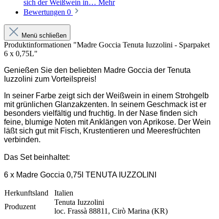
sich der Weißwein in…
Mehr
Bewertungen
0
Menü schließen
Produktinformationen "Madre Goccia Tenuta Iuzzolini - Sparpaket
6 x 0,75L"
Genießen Sie den beliebten Madre Goccia der Tenuta
Iuzzolini zum Vorteilspreis!
In seiner Farbe zeigt sich der Weißwein in einem Strohgelb
mit grünlichen Glanzakzenten. In seinem Geschmack ist er
besonders vielfältig und fruchtig. In der Nase finden sich
feine, blumige Noten mit Anklängen von Aprikose. Der Wein
läßt sich gut mit Fisch, Krustentieren und Meeresfrüchten
verbinden.
Das Set beinhaltet:
6 x Madre Goccia 0,75l TENUTA IUZZOLINI
Herkunftsland
Italien
Tenuta Iuzzolini
Produzent
loc. Frassà 88811, Cirò Marina (KR)