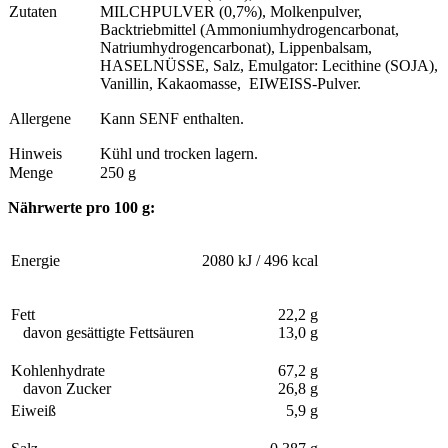
Zutaten
MILCHPULVER (0,7%), Molkenpulver,
Backtriebmittel (Ammoniumhydrogencarbonat,
Natriumhydrogencarbonat), Lippenbalsam,
HASELNÜSSE, Salz, Emulgator: Lecithine (SOJA),
Vanillin, Kakaomasse, EIWEISS-Pulver.
Allergene
Kann SENF enthalten.
Hinweis
Kühl und trocken lagern.
Menge
250 g
Nährwerte pro 100 g:
Energie
2080 kJ / 496 kcal
Fett
22,2 g
davon gesättigte Fettsäuren
13,0 g
Kohlenhydrate
67,2 g
davon Zucker
26,8 g
Eiweiß
5,9 g