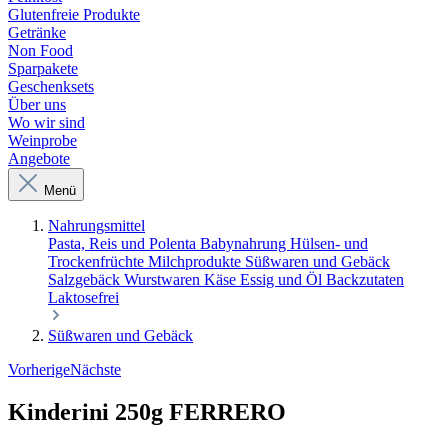
Glutenfreie Produkte
Getränke
Non Food
Sparpakete
Geschenksets
Über uns
Wo wir sind
Weinprobe
Angebote
Menü
Nahrungsmittel
Pasta, Reis und Polenta
Babynahrung
Hülsen- und
Trockenfrüchte
Milchprodukte
Süßwaren und Gebäck
Salzgebäck
Wurstwaren
Käse
Essig und Öl
Backzutaten
Laktosefrei
Süßwaren und Gebäck
Vorherige
Nächste
Kinderini 250g FERRERO