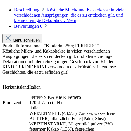
Beschreibung
Köstliche Milch- und Kakaokekse in vielen
verschiedenen Ausprägungen, die es zu entdecken gilt, und
kleine cremige Dekoratio…
Mehr
Bewertungen
0
Menü schließen
Produktinformationen "Kinderini 250g FERRERO"
Köstliche Milch- und Kakaokekse in vielen verschiedenen
Ausprägungen, die es zu entdecken gilt, und kleine cremige
Dekorationen mit dem einzigartigen Geschmack von Kinder.
KINDER KINDERINI verwandeln das Frühstück in endlose
Geschichten, die es zu erfinden gilt!
Herkunftsland
Italien
Ferrero S.P.A.P.le P. Ferrero
Produzent
12051 Alba (CN)
Italien
WEIZENMEHL (43,5%), Zucker, wasserfreie
BUTTER, pflanzliche Fette (Palm, Shea),
WEIZENSTÄRKE, Magermilchpulver (2%),
fettarmer Kakao (1,3%), fettreiches