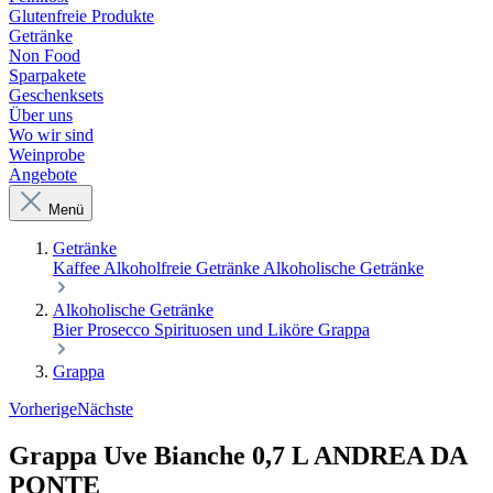
Glutenfreie Produkte
Getränke
Non Food
Sparpakete
Geschenksets
Über uns
Wo wir sind
Weinprobe
Angebote
Menü
Getränke
Kaffee
Alkoholfreie Getränke
Alkoholische Getränke
Alkoholische Getränke
Bier
Prosecco
Spirituosen und Liköre
Grappa
Grappa
Vorherige
Nächste
Grappa Uve Bianche 0,7 L ANDREA DA
PONTE