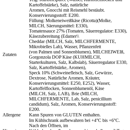
Kartoffelstärke), Salz, natürliche
Aromen, Gnocchi mit Reismehl bestäubt.
Konservierungsstoff: E200.
Füllung: Molkeneiweißkäse (Ricotta)(Molke,
MILCH, Säerungsmittel: E330),
Tomatensauce 27% (Tomaten, Säuerregulator: E330),
Käsezubereitung (Edamer\\
Cheddar (MILCH, Salz, MILCHFERMENTE,
Mikrobielles Lab), Wasser, Pflanzenfett
(von Palmen und Sonnenblumen), MILCHEIWEIß,
Zutaten
Gorgonzola DOP Käse (KUHMILCH,
Starterkulturen, Salz, Kalbslab), Säuerregulator E330,
Salz, Kartoffelstärke, Aromen),
Speck 10% (Schweinefleisch, Salz, Gewürze,
Dextrose, Natürliche Aromen, Kräuter,
Konservierungsmittel: E250, E252), Wasser,
Kartoffelflocken, Sonnenblumenöl, Käse
(MILCH, Salz, LAB), Brie (MILCH,
MILCHFERMENTE, Lab, Salz, penicillium
candidum),
Salz, Aromen, Konservierungsstoff:
E200.
Allergene
Kann Spuren von GLUTEN enthalten.
Im Kühlschrank aufbewahren bei +4°C bis +6°C.
Nach den Öffnen, im