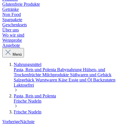
Glutenfreie Produkte
Getränke
Non Food
Sparpakete
Geschenksets
Über uns
Wo wir sind
Weinprobe
Angebote
Menü
Nahrungsmittel
Pasta, Reis und Polenta
Babynahrung
Hülsen- und
Trockenfrüchte
Milchprodukte
Süßwaren und Gebäck
Salzgebäck
Wurstwaren
Käse
Essig und Öl
Backzutaten
Laktosefrei
Pasta, Reis und Polenta
Frische Nudeln
Frische Nudeln
Vorherige
Nächste