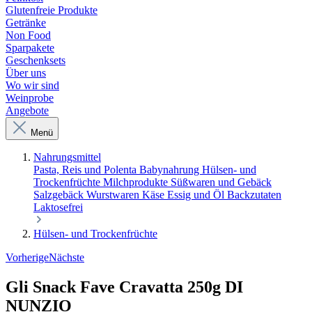
Glutenfreie Produkte
Getränke
Non Food
Sparpakete
Geschenksets
Über uns
Wo wir sind
Weinprobe
Angebote
Menü
Nahrungsmittel
Pasta, Reis und Polenta
Babynahrung
Hülsen- und
Trockenfrüchte
Milchprodukte
Süßwaren und Gebäck
Salzgebäck
Wurstwaren
Käse
Essig und Öl
Backzutaten
Laktosefrei
Hülsen- und Trockenfrüchte
Vorherige
Nächste
Gli Snack Fave Cravatta 250g DI
NUNZIO