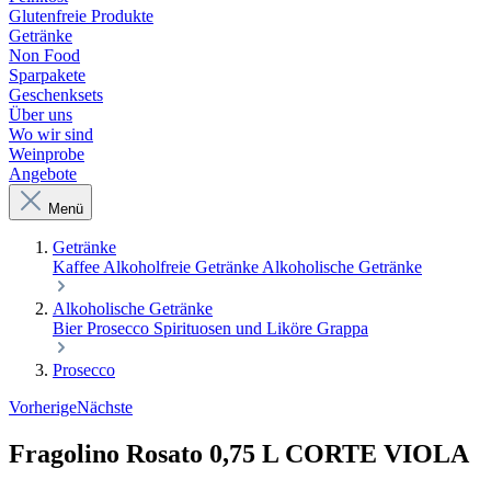
Glutenfreie Produkte
Getränke
Non Food
Sparpakete
Geschenksets
Über uns
Wo wir sind
Weinprobe
Angebote
Menü
Getränke
Kaffee
Alkoholfreie Getränke
Alkoholische Getränke
Alkoholische Getränke
Bier
Prosecco
Spirituosen und Liköre
Grappa
Prosecco
Vorherige
Nächste
Fragolino Rosato 0,75 L CORTE VIOLA