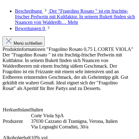
Beschreibung
Der "Fragolino Rosato " ist ein fruchtig-
frischer Perlwein mit Kultfaktor. In seinem Bukett finden sich
Nuancen von Walderdb…
Mehr
Bewertungen
0
Menü schließen
Produktinformationen "Fragolino Rosato 0,75 L CORTE VIOLA"
Der "Fragolino Rosato " ist ein fru
chtig-frischer Perlwein mit
Kultfaktor. In seinem Bukett finden sich Nuancen von
Walderdbeeren mit einem fruchtig süßem Geschmack. Der
Fragolino ist ein Frizzante mit einem sehr intensiven und an
Erdbeeren erinnernden Geschmack, der als Geheimtipp gilt. Gut
gekühlt ein wahrer Genuß. Ideal eignet sich der "Fragolino
Rosat" als Aperitif für Ihre Partys und zu Desserts
.
Herkunftsland
Italien
Corte Viola SpA
Produzent
37030 Cazzano di Tramigna, Verona, Italien
Via Legnaghi Corradini, 30/a
Alkoholgehalt
10% vol.