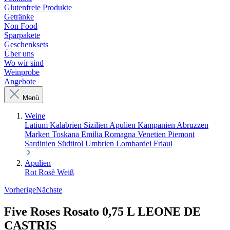
Glutenfreie Produkte
Getränke
Non Food
Sparpakete
Geschenksets
Über uns
Wo wir sind
Weinprobe
Angebote
Menü
Weine
Latium
Kalabrien
Sizilien
Apulien
Kampanien
Abruzzen
Marken
Toskana
Emilia Romagna
Venetien
Piemont
Sardinien
Südtirol
Umbrien
Lombardei
Friaul
Apulien
Rot
Rosè
Weiß
Vorherige
Nächste
Five Roses Rosato 0,75 L LEONE DE
CASTRIS